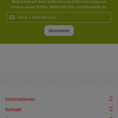
Bleib immer auf dem Laufenden und erfahre als erstes von
unseren neuen Stoffen. Melde dich jetzt zum Newsletter an.
Melden
Sie
sich
Abonnieren
für
unseren
Newsletter
an:
Informationen
Kontakt