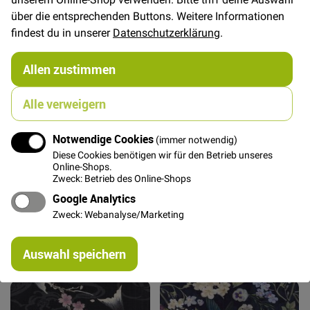
über die entsprechenden Buttons. Weitere Informationen
findest du in unserer
Datenschutzerklärung
.
Allen zustimmen
In den Warenkorb
In den Warenkorb
Alle verweigern
Notwendige Cookies
(immer notwendig)
Diese Cookies benötigen wir für den Betrieb unseres
Online-Shops.
Zweck: Betrieb des Online-Shops
Google Analytics
Zweck: Webanalyse/Marketing
Re
In den Warenkorb
In den Warenkorb
Auswahl speichern
mi
Or