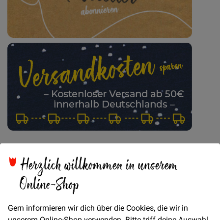
Neu eingetroffen
>
Herzlich willkommen in unserem
Online-Shop
Gern informieren wir dich über die Cookies, die wir in
unserem Online-Shop verwenden. Bitte triff deine Auswahl