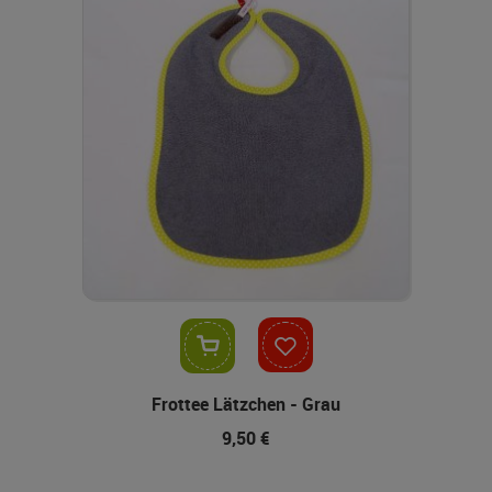
In den Warenkorb
Frottee Lätzchen - Grau
9,50 €