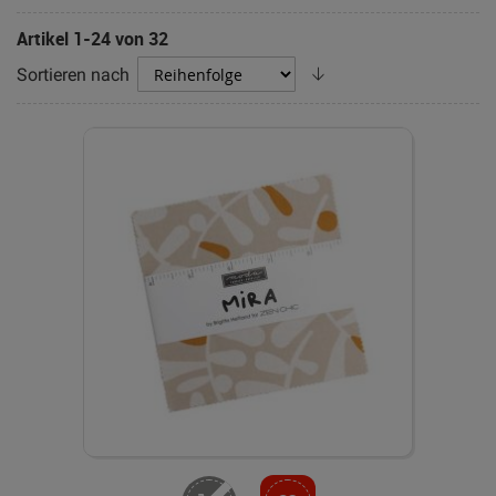
Artikel
1
-
24
von
32
Absteigend
Sortieren nach
sortieren
Nicht lieferbar