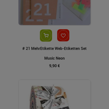
In den Warenkorb
# 21 MehrEtikette Web-Etiketten Set
Music Neon
9,90 €