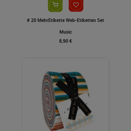
In den Warenkorb
# 20 MehrEtikette Web-Etiketten Set
Music
8,90 €