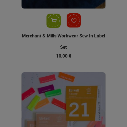
In den Warenkorb
Merchant & Mills Workwear Sew In Label
Set
10,00 €