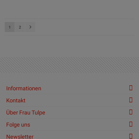
Seite
Sie lesen gerade die Seite
Seite
Seite
Weiter
1
2
Informationen
Kontakt
Über Frau Tulpe
Folge uns
Newsletter