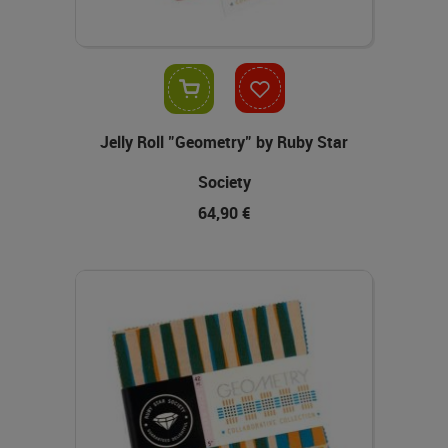
In den Warenkorb
Jelly Roll "Geometry" by Ruby Star
Society
64,90 €