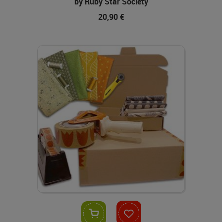
by Ruby Star Society
20,90 €
In den Warenkorb