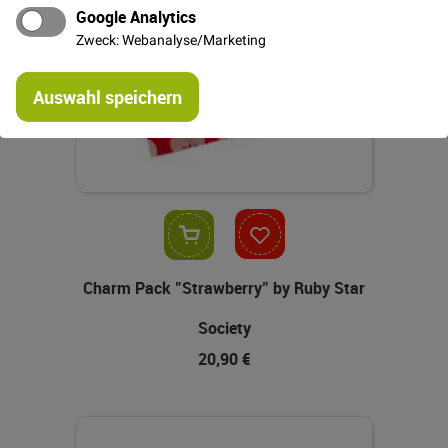
Google Analytics
Zweck: Webanalyse/Marketing
Re
Auswahl speichern
mi
Or
In den Warenkorb
Charm Pack "Strawberry" by Ruby Star
Society
20,90 €