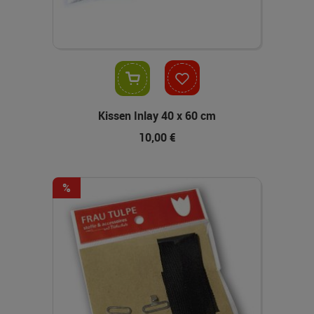
In den Warenkorb
Kissen Inlay 40 x 60 cm
10,00 €
-12%