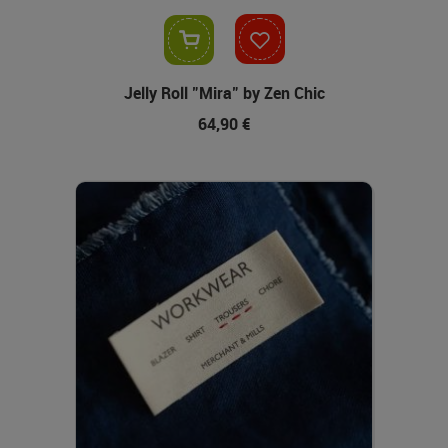
In den Warenkorb
Jelly Roll "Mira" by Zen Chic
64,90 €