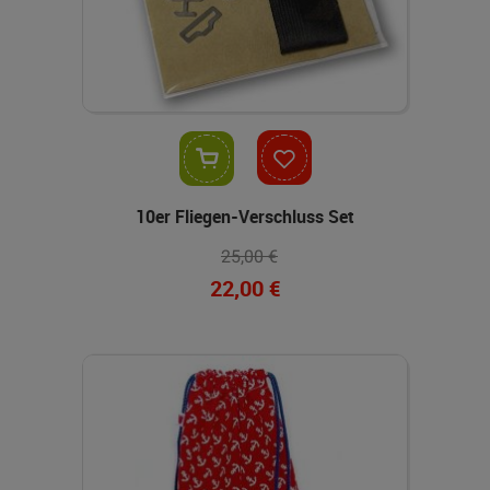
In den Warenkorb
10er Fliegen-Verschluss Set
25,00 €
22,00 €