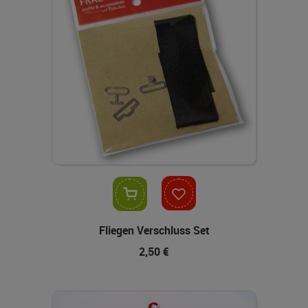
In den Warenkorb
Fliegen Verschluss Set
2,50 €