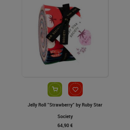
In den Warenkorb
Jelly Roll "Strawberry" by Ruby Star
Society
64,90 €