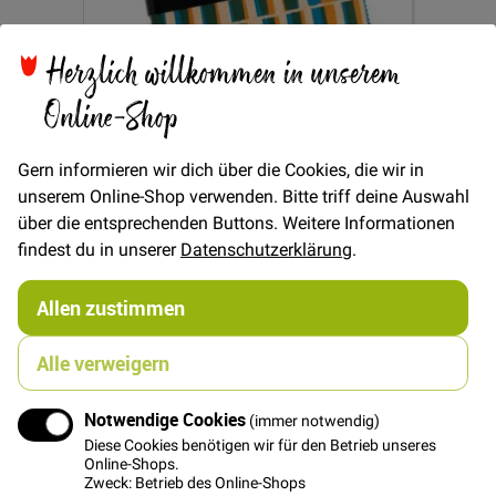
Herzlich willkommen in unserem
Online-Shop
Gern informieren wir dich über die Cookies, die wir in
In den Warenkorb
unserem Online-Shop verwenden. Bitte triff deine Auswahl
über die entsprechenden Buttons. Weitere Informationen
Charm Pack "Geometry" by Ruby Star
findest du in unserer
Datenschutzerklärung
.
Society
Allen zustimmen
20,90 €
Alle verweigern
Notwendige Cookies
(immer notwendig)
Diese Cookies benötigen wir für den Betrieb unseres
Online-Shops.
Zweck: Betrieb des Online-Shops