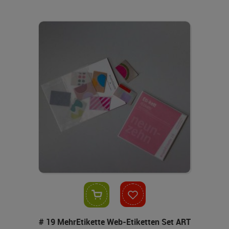
In den Warenkorb
# 19 MehrEtikette Web-Etiketten Set ART