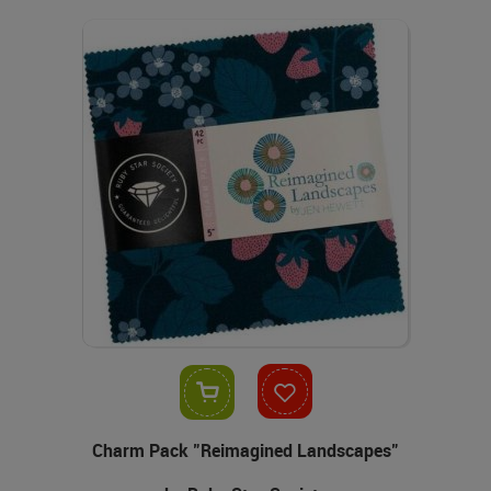
In den Warenkorb
Charm Pack "Reimagined Landscapes"