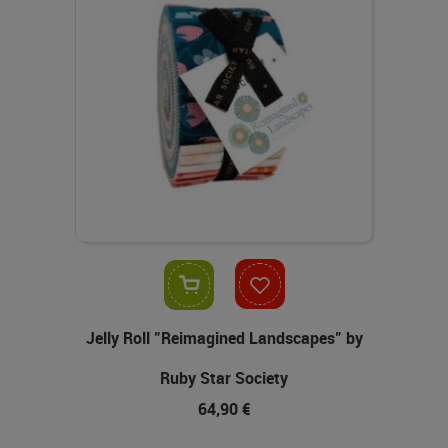
In den Warenkorb
Jelly Roll "Reimagined Landscapes" by
Ruby Star Society
64,90 €