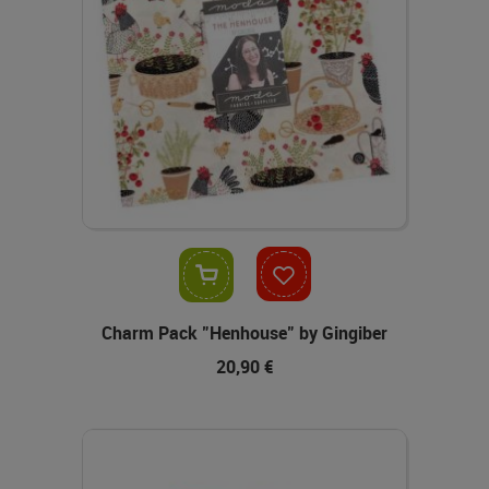
In den Warenkorb
Charm Pack "Henhouse" by Gingiber
20,90 €