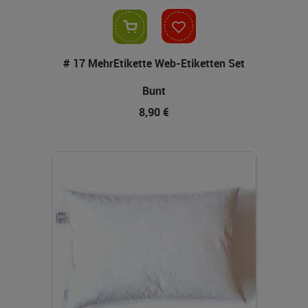
In den Warenkorb
# 17 MehrEtikette Web-Etiketten Set
Bunt
8,90 €