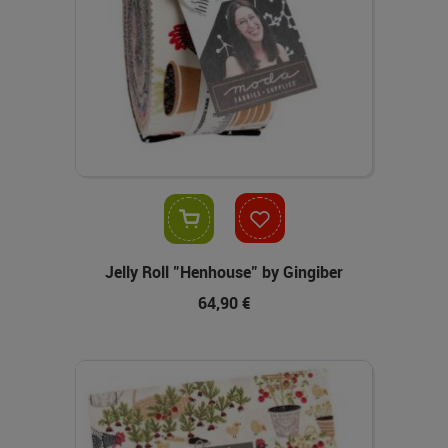
In den Warenkorb
Jelly Roll "Henhouse" by Gingiber
64,90 €