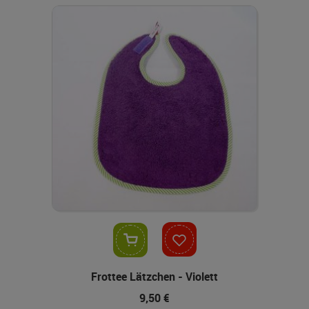
In den Warenkorb
Frottee Lätzchen - Violett
9,50 €