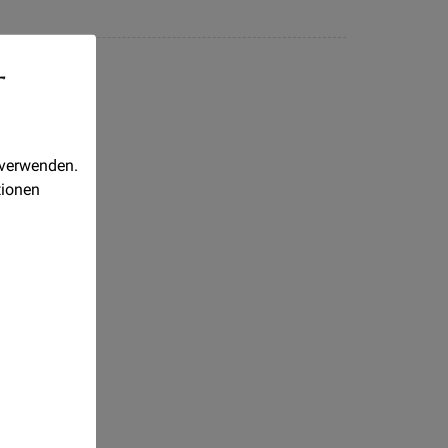
-
 verwenden.
tionen