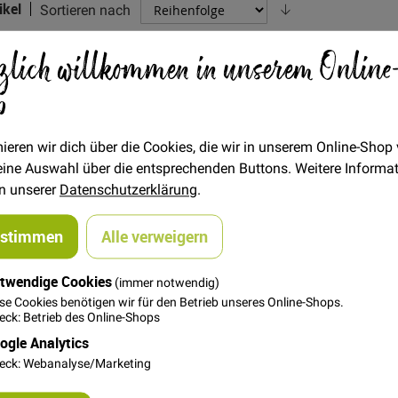
Absteigend
ikel
Sortieren nach
sortieren
zlich willkommen in unserem Online
p
ieren wir dich über die Cookies, die wir in unserem Online-Shop
 deine Auswahl über die entsprechenden Buttons. Weitere Informa
in unserer
Datenschutzerklärung
.
ustimmen
Alle verweigern
idematte 30x45cm
twendige Cookies
(immer notwendig)
26,50 €
se Cookies benötigen wir für den Betrieb unseres Online-Shops.
ck: Betrieb des Online-Shops
ogle Analytics
eck: Webanalyse/Marketing