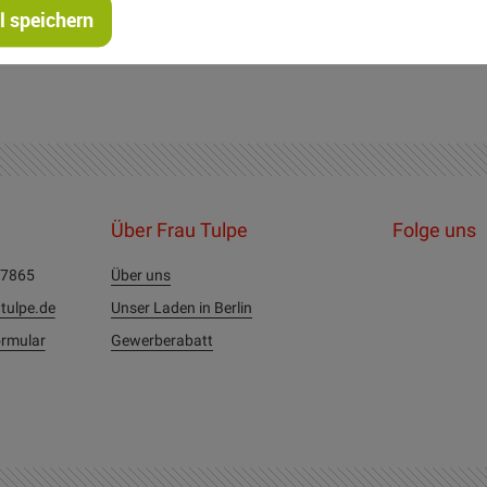
 speichern
Über Frau Tulpe
Folge uns
27865
Über uns
tulpe.de
Unser Laden in Berlin
rmular
Gewerberabatt