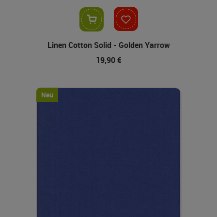
In den Warenkorb
Linen Cotton Solid - Golden Yarrow
19,90 €
Neu