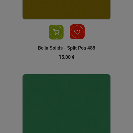
In den Warenkorb
Bella Solids - Split Pea 485
15,00 €