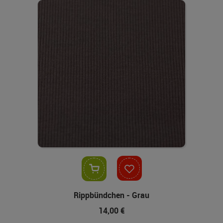
In den Warenkorb
Rippbündchen - Grau
14,00 €