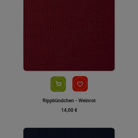
In den Warenkorb
Rippbündchen - Weinrot
14,00 €