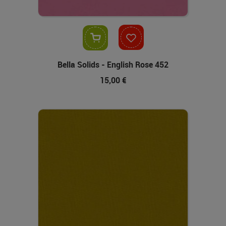
In den Warenkorb
Bella Solids - English Rose 452
15,00 €