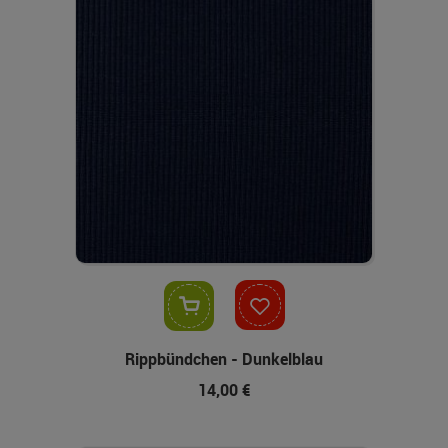
In den Warenkorb
Rippbündchen - Dunkelblau
14,00 €