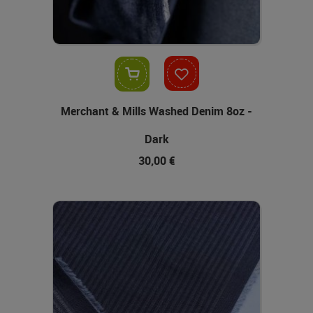
In den Warenkorb
Merchant & Mills Washed Denim 8oz -
Dark
30,00 €