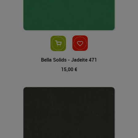
In den Warenkorb
Bella Solids - Jadeite 471
15,00 €