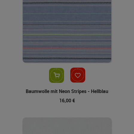
In den Warenkorb
Baumwolle mit Neon Stripes - Hellblau
16,00 €