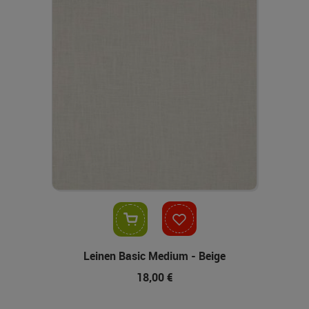
In den Warenkorb
Leinen Basic Medium - Beige
18,00 €