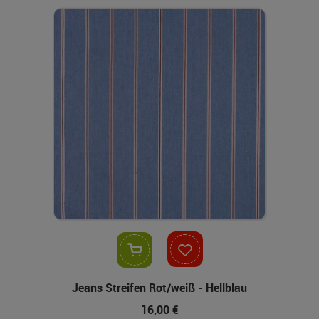
In den Warenkorb
Jeans Streifen Rot/weiß - Hellblau
16,00 €