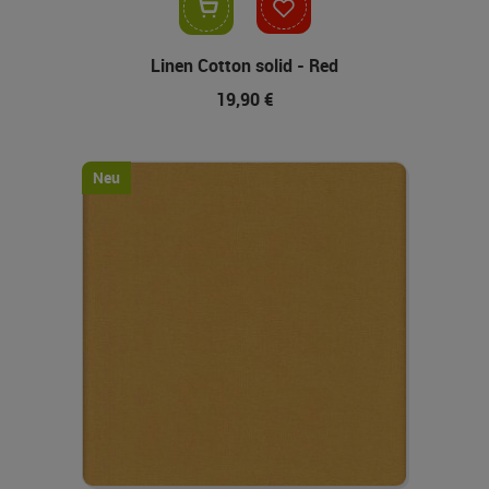
In den Warenkorb
Linen Cotton solid - Red
19,90 €
Neu