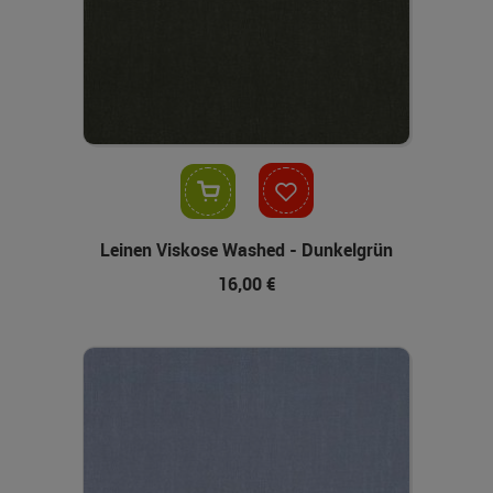
In den Warenkorb
Leinen Viskose Washed - Dunkelgrün
16,00 €