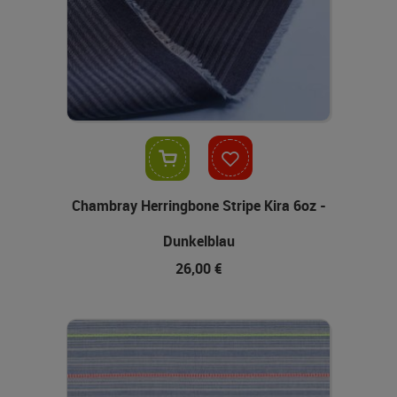
In den Warenkorb
Chambray Herringbone Stripe Kira 6oz -
Dunkelblau
26,00 €