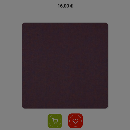
16,00 €
In den Warenkorb