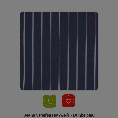
In den Warenkorb
Jeans Streifen Rot/weiß - Dunkelblau