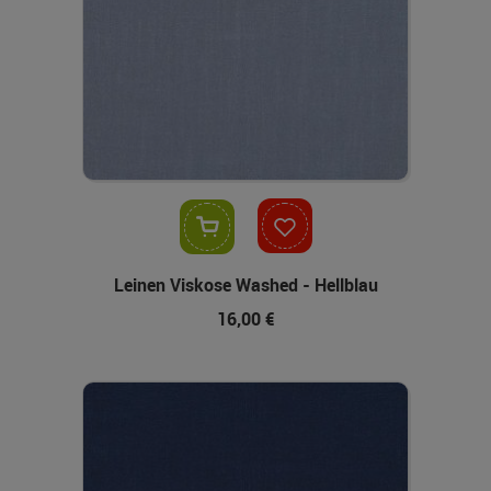
In den Warenkorb
Leinen Viskose Washed - Hellblau
16,00 €