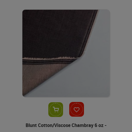
In den Warenkorb
Blunt Cotton/Viscose Chambray 6 oz -