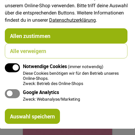
In den Warenkorb
unserem Online-Shop verwenden. Bitte triff deine Auswahl
über die entsprechenden Buttons. Weitere Informationen
Leinen Baumwolle 2-Tone -
findest du in unserer
Datenschutzerklärung
.
Violett/Schwarz
Allen zustimmen
18,00 €
Alle verweigern
Notwendige Cookies
(immer notwendig)
Diese Cookies benötigen wir für den Betrieb unseres
Online-Shops.
Zweck: Betrieb des Online-Shops
Google Analytics
Zweck: Webanalyse/Marketing
Re
Auswahl speichern
mi
Or