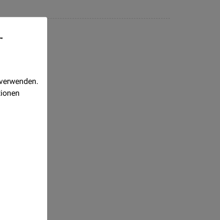
-
 verwenden.
tionen