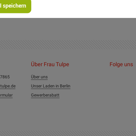
 speichern
Über Frau Tulpe
Folge uns
27865
Über uns
tulpe.de
Unser Laden in Berlin
rmular
Gewerberabatt