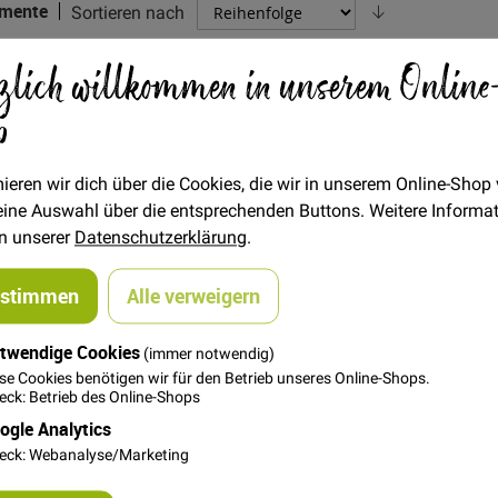
Absteigend
mente
Sortieren nach
sortieren
zlich willkommen in unserem Online
p
ieren wir dich über die Cookies, die wir in unserem Online-Shop
 deine Auswahl über die entsprechenden Buttons. Weitere Informa
in unserer
Datenschutzerklärung
.
In den Warenkorb
ustimmen
Alle verweigern
Wonder Clips
Wonder Clips - Rot
fklammern - Bunt
twendige Cookies
(immer notwendig)
8,00 €
8,00 €
se Cookies benötigen wir für den Betrieb unseres Online-Shops.
ck: Betrieb des Online-Shops
ogle Analytics
eck: Webanalyse/Marketing