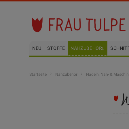
Zum
Inhalt
springen
NEU
STOFFE
NÄHZUBEHÖR
SCHNIT
Startseite
Nähzubehör
Nadeln, Näh- & Maschi
W