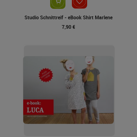
In den Warenkorb
Studio Schnittreif - eBook Shirt Marlene
7,90 €