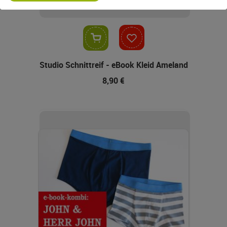
In den Warenkorb
Studio Schnittreif - eBook Kleid Ameland
8,90 €