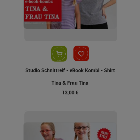
In den Warenkorb
Studio Schnittreif - eBook Kombi - Shirt
Tina & Frau Tina
13,00 €