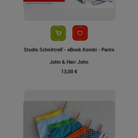
In den Warenkorb
Studio Schnittreif - eBook Kombi - Pants
John & Herr John
13,00 €