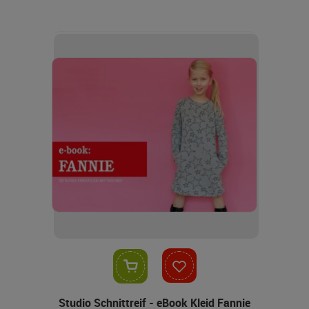
In den Warenkorb
Studio Schnittreif - eBook Kleid Fannie