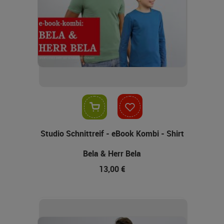
In den Warenkorb
Studio Schnittreif - eBook Kombi - Shirt
Bela & Herr Bela
13,00 €