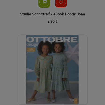
In den Warenkorb
Studio Schnittreif - eBook Hoody Jona
7,90 €