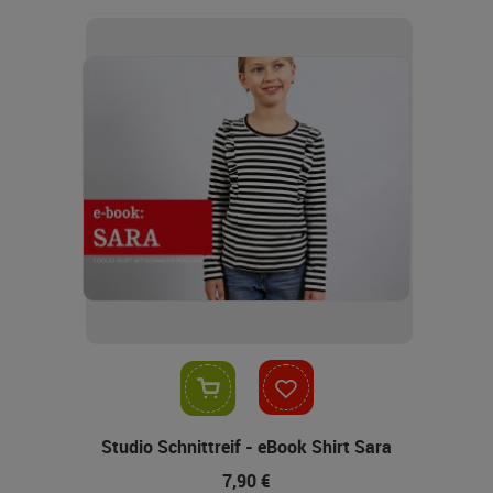
In den Warenkorb
Studio Schnittreif - eBook Shirt Sara
7,90 €