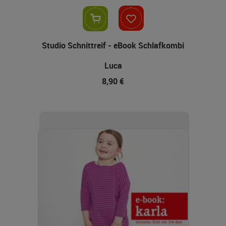
In den Warenkorb
Studio Schnittreif - eBook Schlafkombi
Luca
8,90 €