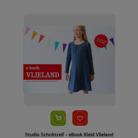
In den Warenkorb
Studio Schnittreif - eBook Kleid Vlieland