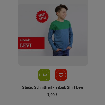
In den Warenkorb
Studio Schnittreif - eBook Shirt Levi
7,90 €