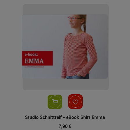
In den Warenkorb
Studio Schnittreif - eBook Shirt Emma
7,90 €