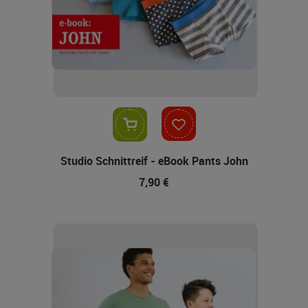
In den Warenkorb
Studio Schnittreif - eBook Pants John
7,90 €