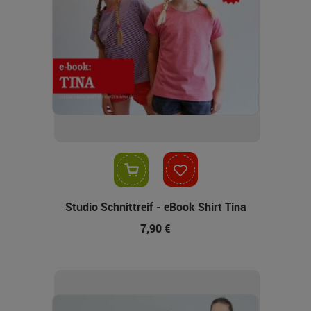
In den Warenkorb
Studio Schnittreif - eBook Shirt Tina
7,90 €