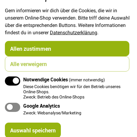
In den Warenkorb
Gern informieren wir dich über die Cookies, die wir in
Studio Schnittreif - eBook Kombi - Kleid
unserem Online-Shop verwenden. Bitte triff deine Auswahl
über die entsprechenden Buttons. Weitere Informationen
Ameland & Frau Ameland
findest du in unserer
Datenschutzerklärung
.
15,00 €
Allen zustimmen
Alle verweigern
Notwendige Cookies
(immer notwendig)
Diese Cookies benötigen wir für den Betrieb unseres
Online-Shops.
Zweck: Betrieb des Online-Shops
Google Analytics
Zweck: Webanalyse/Marketing
Re
Auswahl speichern
mi
Or