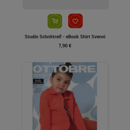
In den Warenkorb
Studio Schnittreif - eBook Shirt Svenni
7,90 €