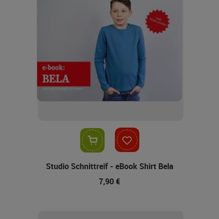
In den Warenkorb
Studio Schnittreif - eBook Shirt Bela
7,90 €