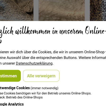
In den Warenkorb
In den Warenkorb
zlich willkommen in unserem Online
Teddy Plüsch
Teddy Plüsch
Kunstfe
p
ll/Polyester - Grau
Baumwoll/Polyester -
Cremeweiß
28,00 €
28,00 €
ieren wir dich über die Cookies, die wir in unserem Online-Shop
 deine Auswahl über die entsprechenden Buttons. Weitere Informa
in unserer
Datenschutzerklärung
.
ustimmen
Alle verweigern
twendige Cookies
(immer notwendig)
se Cookies benötigen wir für den Betrieb unseres Online-Shops.
ck: Betrieb des Online-Shops
ogle Analytics