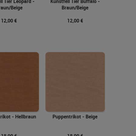
ll Tier Leopard -
Kunstfell Tier Buffalo -
raun/Beige
Braun/Beige
12,00 €
12,00 €
In den Warenkorb
rikot - Hellbraun
Puppentrikot - Beige
18,00 €
18,00 €