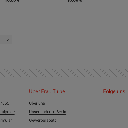
n gerade die Seite
ite
Seite
Weiter
Über Frau Tulpe
Folge uns
27865
Über uns
tulpe.de
Unser Laden in Berlin
rmular
Gewerberabatt