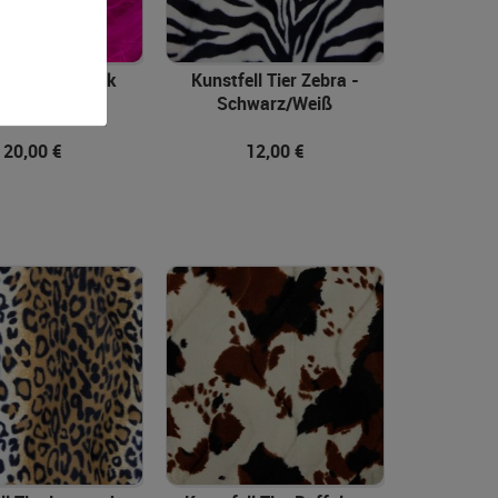
In den Warenkorb
Realisiert
ell Lang - Pink
Kunstfell Tier Zebra -
mit
Schwarz/Weiß
Orejime
20,00 €
12,00 €
In den Warenkorb