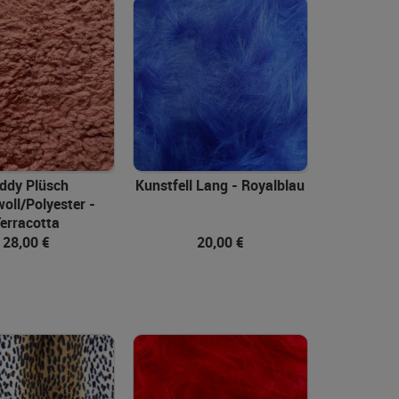
In den Warenkorb
ddy Plüsch
Kunstfell Lang - Royalblau
ll/Polyester -
erracotta
28,00 €
20,00 €