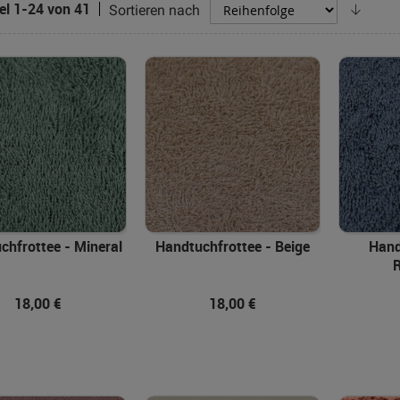
Abste
kel
1
-
24
von
41
Sortieren nach
sortie
In den Warenkorb
In den Warenkorb
chfrottee - Mineral
Handtuchfrottee - Beige
Hand
18,00 €
18,00 €