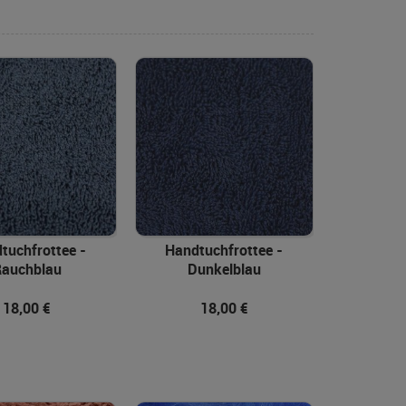
igend
ren
In den Warenkorb
tuchfrottee -
Handtuchfrottee -
Rauchblau
Dunkelblau
18,00 €
18,00 €