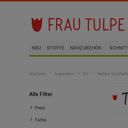
Zum
Inhalt
springen
NEU
STOFFE
NÄHZUBEHÖR
SCHNIT
Startseite
Inspiration
DIY
Teddys, Kuschelt
T
Alle Filter
Preis
Farbe