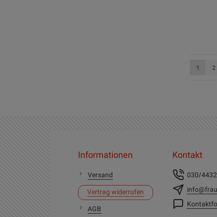
Seite
Sie lese
Se
1
2
Informationen
Kontakt
Versand
030/443
info@frau
Vertrag widerrufen
Kontaktfo
AGB