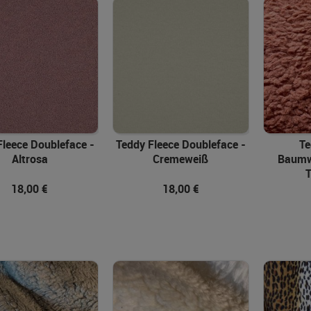
In den Warenkorb
In den Warenkorb
Fleece Doubleface -
Teddy Fleece Doubleface -
Te
Altrosa
Cremeweiß
Baumwo
T
18,00 €
18,00 €