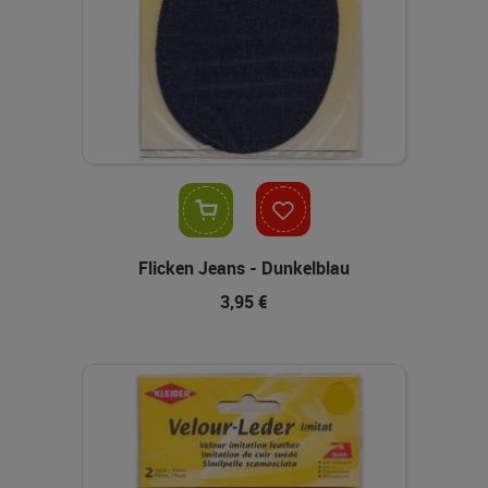
In den Warenkorb
Flicken Jeans - Dunkelblau
3,95 €