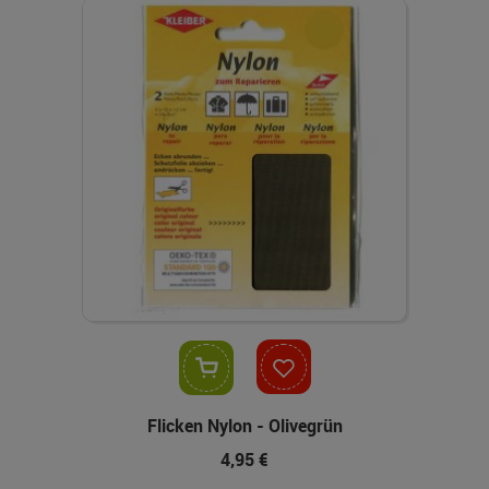
In den Warenkorb
Flicken Nylon - Olivegrün
4,95 €