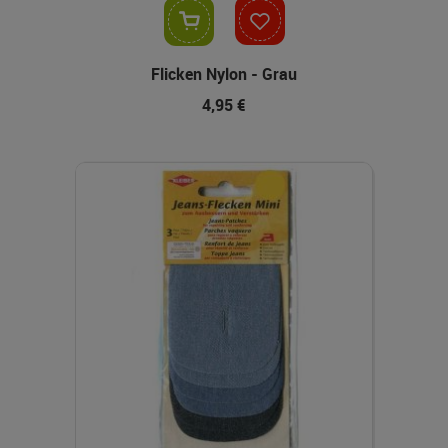
In den Warenkorb
Flicken Nylon - Grau
4,95 €