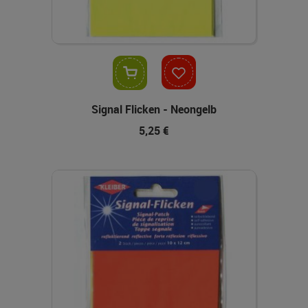
In den Warenkorb
Signal Flicken - Neongelb
5,25 €