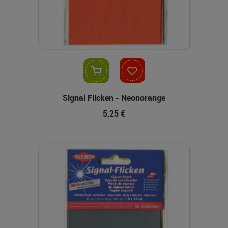
In den Warenkorb
Signal Flicken - Neonorange
5,25 €