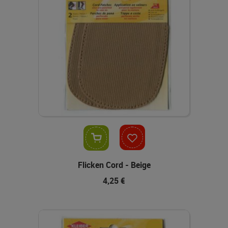
In den Warenkorb
Flicken Cord - Beige
4,25 €