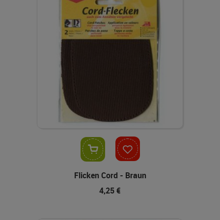
In den Warenkorb
Flicken Cord - Braun
4,25 €