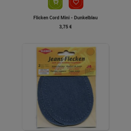
In den Warenkorb
Flicken Cord Mini - Dunkelblau
3,75 €