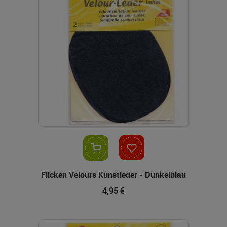
In den Warenkorb
Flicken Velours Kunstleder - Dunkelblau
4,95 €