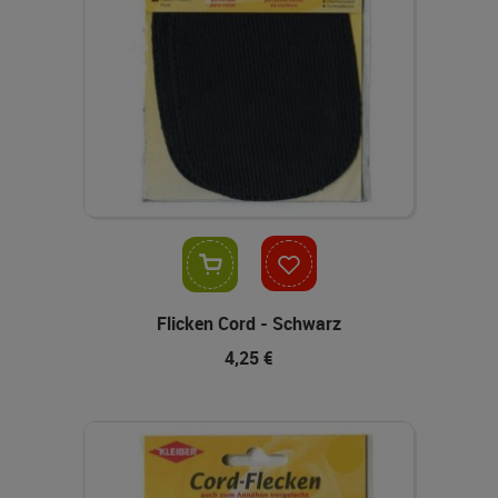
In den Warenkorb
Flicken Cord - Schwarz
4,25 €