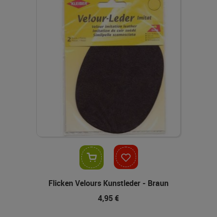
In den Warenkorb
Flicken Velours Kunstleder - Braun
4,95 €