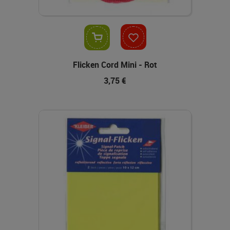
In den Warenkorb
Flicken Cord Mini - Rot
3,75 €