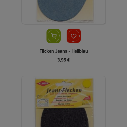
In den Warenkorb
Flicken Jeans - Hellblau
3,95 €