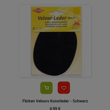
In den Warenkorb
Flicken Velours Kunstleder - Schwarz
4,95 €