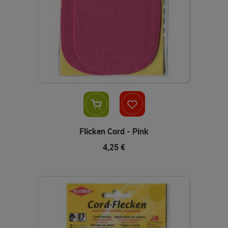
In den Warenkorb
Flicken Cord - Pink
4,25 €