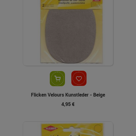
In den Warenkorb
Flicken Velours Kunstleder - Beige
4,95 €