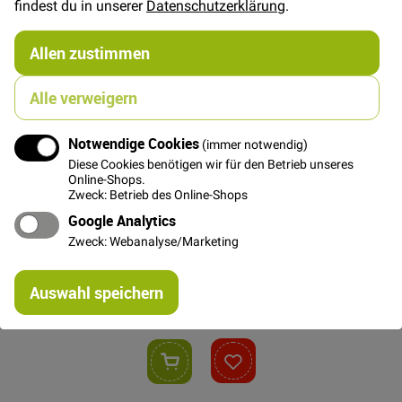
findest du in unserer
Datenschutzerklärung
.
4,95 €
Allen zustimmen
Alle verweigern
Notwendige Cookies
(immer notwendig)
Diese Cookies benötigen wir für den Betrieb unseres
Online-Shops.
Zweck: Betrieb des Online-Shops
Google Analytics
Zweck: Webanalyse/Marketing
Re
Auswahl speichern
mi
Or
In den Warenkorb