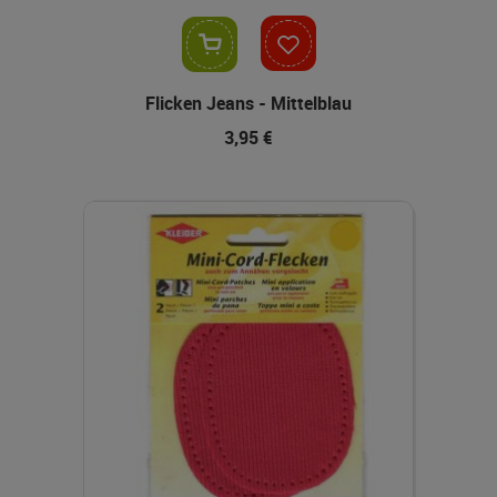
In den Warenkorb
Flicken Jeans - Mittelblau
3,95 €