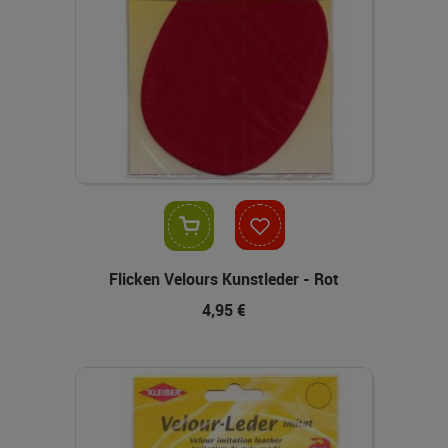
In den Warenkorb
Flicken Velours Kunstleder - Rot
4,95 €