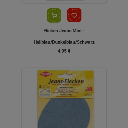
In den Warenkorb
Flicken Jeans Mini -
Hellblau/Dunkelblau/Schwarz
4,95 €