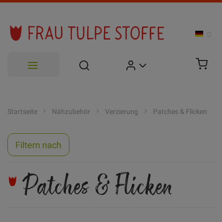
Zum
Inhalt
Startseite
Nähzubehör
Verzierung
Patches & Flicken
springen
Filtern nach
Patches & Flicken