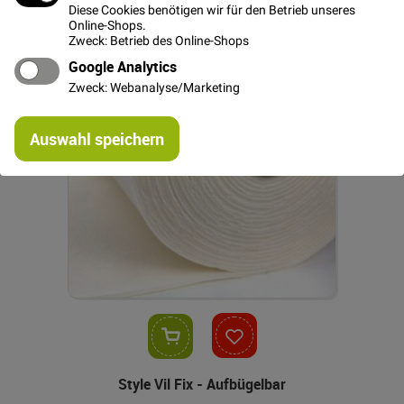
Diese Cookies benötigen wir für den Betrieb unseres
Online-Shops.
Zweck: Betrieb des Online-Shops
Google Analytics
Zweck: Webanalyse/Marketing
Re
Auswahl speichern
mi
Or
In den Warenkorb
Style Vil Fix - Aufbügelbar