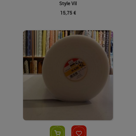
Style Vil
15,75 €
In den Warenkorb