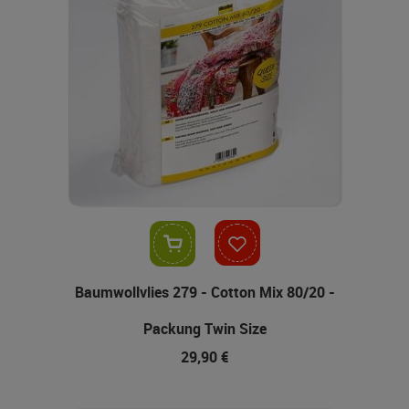
In den Warenkorb
Baumwollvlies 279 - Cotton Mix 80/20 -
Packung Twin Size
29,90 €