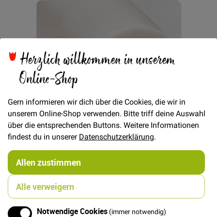
Herzlich willkommen in unserem
Online-Shop
Gern informieren wir dich über die Cookies, die wir in
unserem Online-Shop verwenden. Bitte triff deine Auswahl
über die entsprechenden Buttons. Weitere Informationen
findest du in unserer
Datenschutzerklärung
.
Allen zustimmen
In den Warenkorb
Alle verweigern
Volumenvlies 266 Wool Mix
30,00 €
Notwendige Cookies
(immer notwendig)