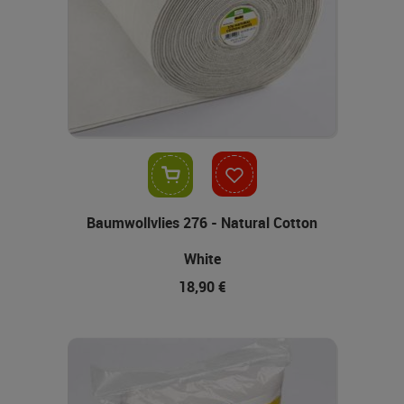
In den Warenkorb
Baumwollvlies 276 - Natural Cotton
White
18,90 €