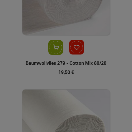
In den Warenkorb
Baumwollvlies 279 - Cotton Mix 80/20
19,50 €