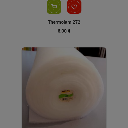
In den Warenkorb
Thermolam 272
6,00 €