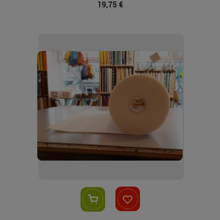
19,75 €
In den Warenkorb