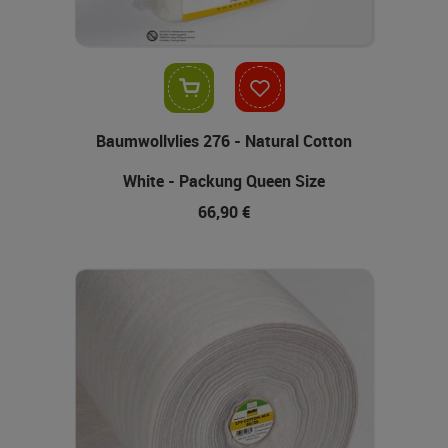
In den Warenkorb
Baumwollvlies 276 - Natural Cotton
White - Packung Queen Size
66,90 €