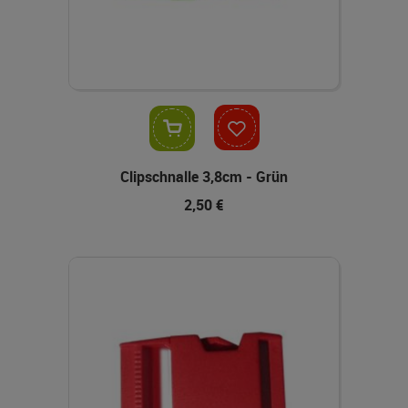
In den Warenkorb
Clipschnalle 3,8cm - Grün
2,50 €