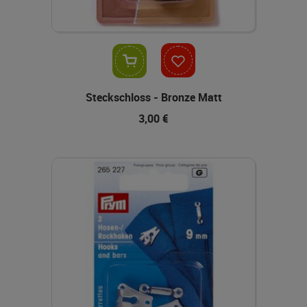
In den Warenkorb
Steckschloss - Bronze Matt
3,00 €