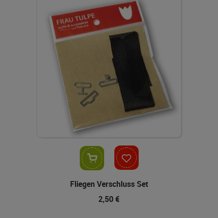
In den Warenkorb
Fliegen Verschluss Set
2,50 €