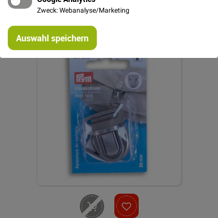
Zweck: Webanalyse/Marketing
0,50 €
Re
Auswahl speichern
mi
Or
Nicht lieferbar