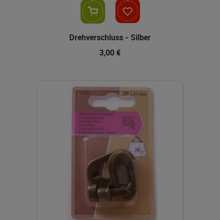
In den Warenkorb
Drehverschluss - Silber
3,00 €