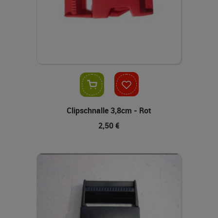
In den Warenkorb
Clipschnalle 3,8cm - Rot
2,50 €