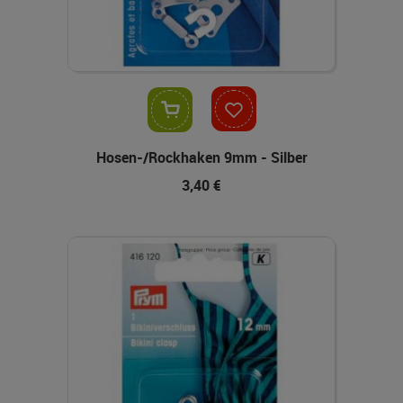
In den Warenkorb
Hosen-/Rockhaken 9mm - Silber
3,40 €