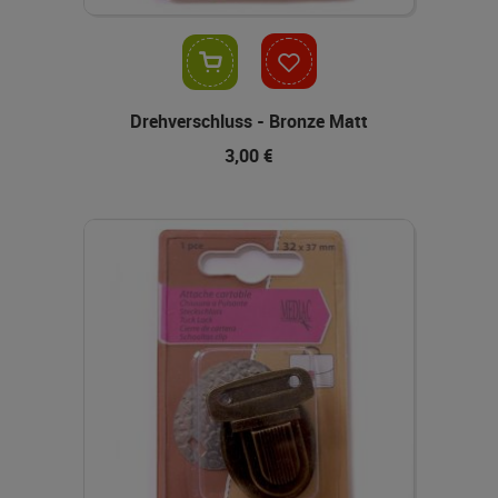
In den Warenkorb
Drehverschluss - Bronze Matt
3,00 €