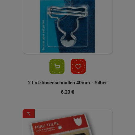
In den Warenkorb
2 Latzhosenschnallen 40mm - Silber
6,20 €
-12%