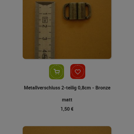
In den Warenkorb
Metallverschluss 2-teilig 0,8cm - Bronze
matt
1,50 €