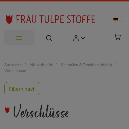
Zum
Inhalt
Startseite
Nähzubehör
Schnallen & Taschenzubehör
Verschlüsse
springen
Filtern nach
Verschlüsse