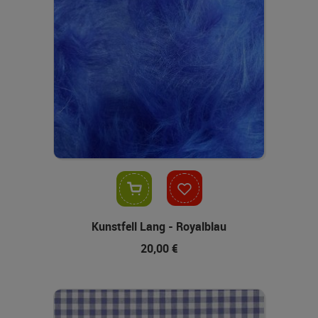
In den Warenkorb
Kunstfell Lang - Royalblau
20,00 €