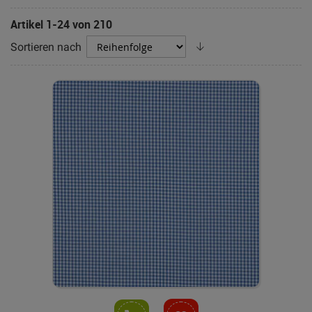
Artikel
1
-
24
von
210
Absteigend
Sortieren nach
sortieren