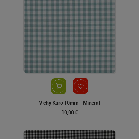
In den Warenkorb
Vichy Karo 10mm - Mineral
10,00 €