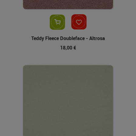
In den Warenkorb
Teddy Fleece Doubleface - Altrosa
18,00 €