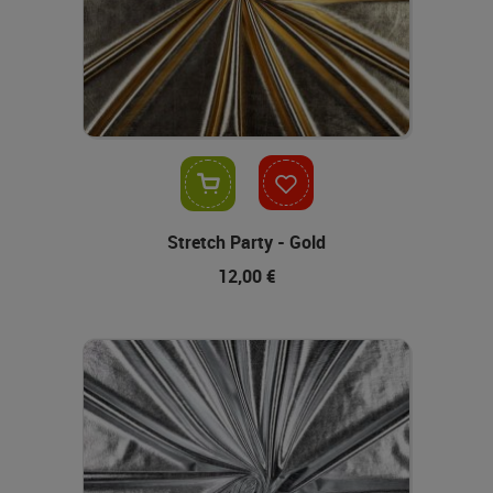
In den Warenkorb
Stretch Party - Gold
12,00 €