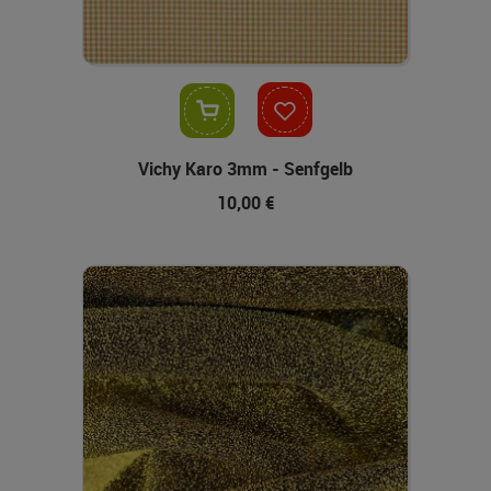
In den Warenkorb
Vichy Karo 3mm - Senfgelb
10,00 €