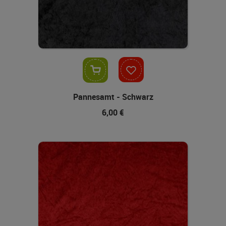
In den Warenkorb
Pannesamt - Schwarz
6,00 €