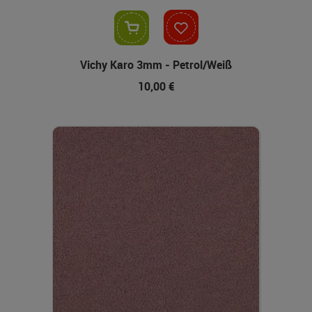
In den Warenkorb
Vichy Karo 3mm - Petrol/Weiß
10,00 €