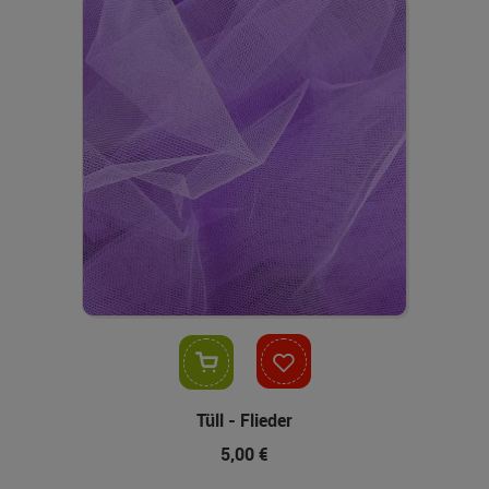
In den Warenkorb
Tüll - Flieder
5,00 €