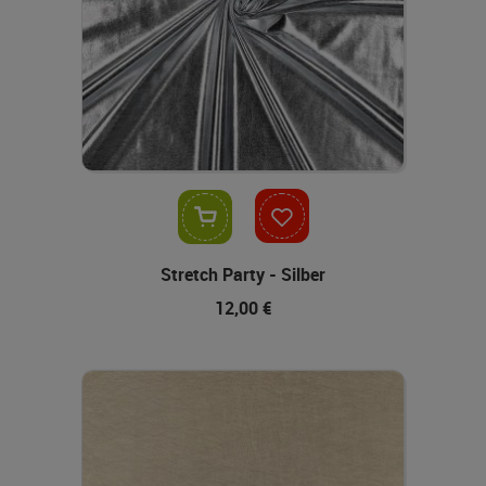
In den Warenkorb
Stretch Party - Silber
12,00 €