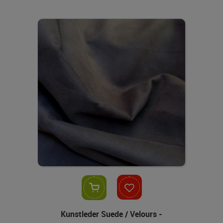
In den Warenkorb
Kunstleder Suede / Velours -