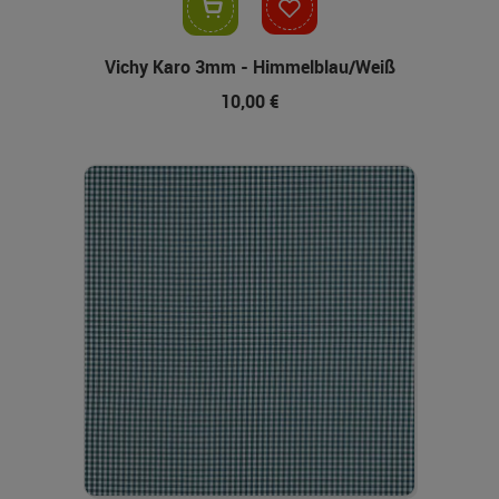
In den Warenkorb
Vichy Karo 3mm - Himmelblau/Weiß
10,00 €