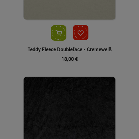
In den Warenkorb
Teddy Fleece Doubleface - Cremeweiß
18,00 €