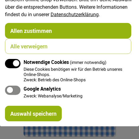
In den Warenkorb
über die entsprechenden Buttons. Weitere Informationen
findest du in unserer
Datenschutzerklärung
.
Vichy Karo 10mm - Lindgrün
10,00 €
Allen zustimmen
Alle verweigern
Notwendige Cookies
(immer notwendig)
Diese Cookies benötigen wir für den Betrieb unseres
Online-Shops.
Zweck: Betrieb des Online-Shops
Google Analytics
Zweck: Webanalyse/Marketing
Re
Auswahl speichern
mi
Or