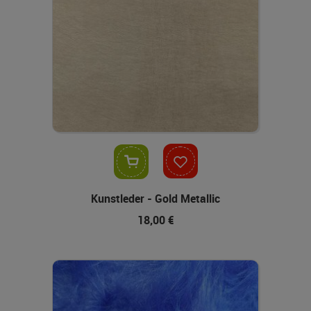
In den Warenkorb
Kunstleder - Gold Metallic
18,00 €