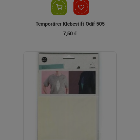
In den Warenkorb
Temporärer Klebestift Odif 505
7,50 €