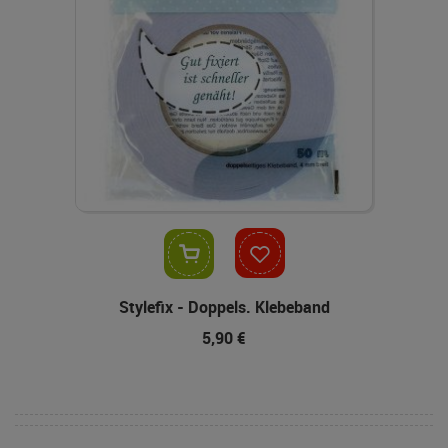
In den Warenkorb
Stylefix - Doppels. Klebeband
5,90 €