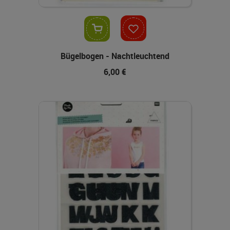
In den Warenkorb
Bügelbogen - Nachtleuchtend
6,00 €