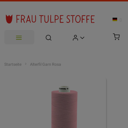
Zum
Inhalt
Startseite
Alterfil Garn Rosa
springen
Zum
Ende
der
Bildgalerie
springen