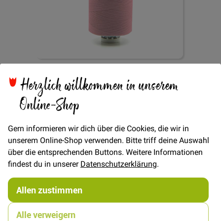
Zum
Herzlich willkommen in unserem
Alterfil Garn Rosa
Anfang
der
Online-Shop
Bildgalerie
springen
Verfügbarkeit
Auf Lager
Gern informieren wir dich über die Cookies, die wir in
unserem Online-Shop verwenden. Bitte triff deine Auswahl
STÜCK
über die entsprechenden Buttons. Weitere Informationen
6,00 €
Menge
findest du in unserer
Datenschutzerklärung
.
Allen zustimmen
In den Warenkorb
Alle verweigern