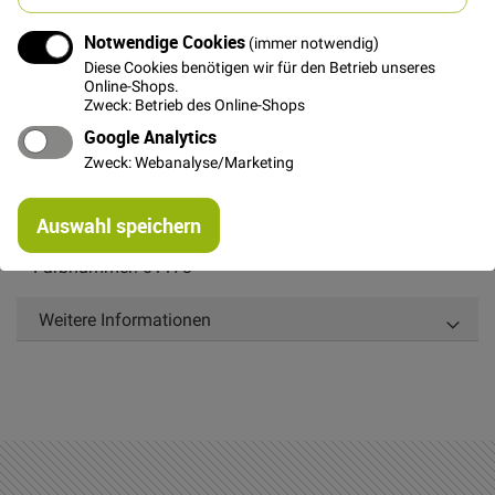
Notwendige Cookies
(immer notwendig)
Diese Cookies benötigen wir für den Betrieb unseres
Online-Shops.
Details
Zweck: Betrieb des Online-Shops
1000 Meter hochwertiges 120er Nähgarn von Alterfil in
Google Analytics
ROSA universell einsetzbar.
Zweck: Webanalyse/Marketing
Auch super für Zierstiche geeignet.
Re
Auswahl speichern
mi
Garnstärke 120
Or
Farbnummer: 01173
Weitere Informationen