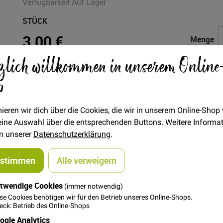
Verfügbarkeit
Auf Lager
STÜCK
3,00 €
Menge
zlich willkommen in unserem Online
p
In den Warenkorb
ieren wir dich über die Cookies, die wir in unserem Online-Shop
 deine Auswahl über die entsprechenden Buttons. Weitere Informa
in unserer
Datenschutzerklärung
.
ustimmen
Alle verweigern
twendige Cookies
(immer notwendig)
 kleines Kosmetik-Täschchen mit Futter, Reißverschluss und klei
se Cookies benötigen wir für den Betrieb unseres Online-Shops.
nleitung sollte das kein Problem sein! Das Schnittmuster ist für 
ck: Betrieb des Online-Shops
ogle Analytics