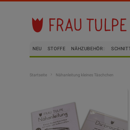
Zum
Inhalt
springen
NEU
STOFFE
NÄHZUBEHÖR
SCHNIT
Startseite
Nähanleitung kleines Täschchen
Zum
Ende
der
Bildgalerie
springen