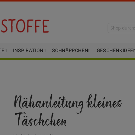
TE
INSPIRATION
SCHNÄPPCHEN
GESCHENKIDEE
Nähanleitung kleines
Täschchen