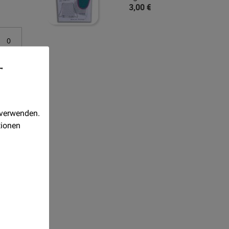
3,00 €
-
 verwenden.
tionen
nem
ein