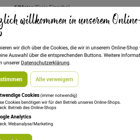
Artikel
€/Meter
(Freie Eingabe)
für
zlich willkommen in unserem Online
17,00 €
gruppiertes
Produkt
p
FAT QUARTER
(ca. 50 x 55 cm)
5,00 €
ieren wir dich über die Cookies, die wir in unserem Online-Shop
 deine Auswahl über die entsprechenden Buttons. Weitere Informa
in unserer
Datenschutzerklärung
.
In den Warenkorb
ustimmen
Alle verweigern
twendige Cookies
(immer notwendig)
se Cookies benötigen wir für den Betrieb unseres Online-Shops.
ck: Betrieb des Online-Shops
ogle Analytics
eck: Webanalyse/Marketing
onstern !