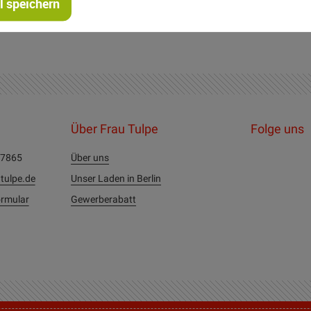
 speichern
Über Frau Tulpe
Folge uns
27865
Über uns
tulpe.de
Unser Laden in Berlin
rmular
Gewerberabatt