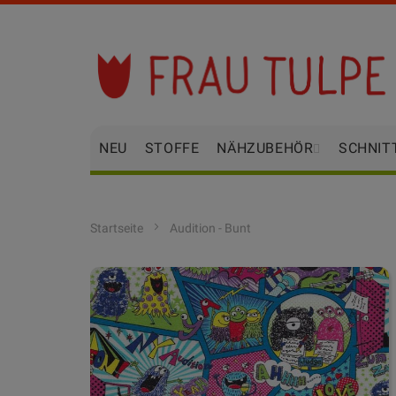
Zum
Inhalt
springen
NEU
STOFFE
NÄHZUBEHÖR
SCHNIT
Startseite
Audition - Bunt
Zum
Ende
der
Bildgalerie
springen