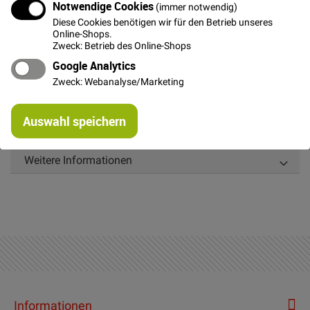
Notwendige Cookies
In den Warenkorb
(immer notwendig)
Diese Cookies benötigen wir für den Betrieb unseres
Online-Shops.
Zweck: Betrieb des Online-Shops
Google Analytics
Zweck: Webanalyse/Marketing
Details
Re
Auswahl speichern
mi
Schöner weicher Bastelfilz in 1mm Stärke
Or
Weitere Informationen
Informationen