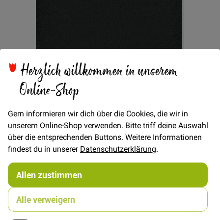
Herzlich willkommen in unserem
Zum
Bastelfilz Soft 1mm -
Anfang
Online-Shop
der
Bildgalerie
Schwarz
springen
Gern informieren wir dich über die Cookies, die wir in
unserem Online-Shop verwenden. Bitte triff deine Auswahl
über die entsprechenden Buttons. Weitere Informationen
findest du in unserer
Datenschutzerklärung
.
Verfügbarkeit
Auf Lager
€/METER
(Freie Eingabe)
Allen zustimmen
10,00 €
Menge
Alle verweigern