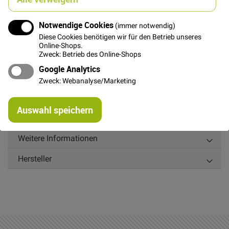
In den Warenkorb
Notwendige Cookies
(immer notwendig)
Diese Cookies benötigen wir für den Betrieb unseres
Online-Shops.
Zweck: Betrieb des Online-Shops
Google Analytics
Details
Zweck: Webanalyse/Marketing
Frischer Baumwollstoff mit bunten unregelmäßig gewebten Neon
Re
Streifen. Dieser Stoff eignet sich sehr gut für Sommerbekleidung aller
Auswahl speichern
mi
Art.
Or
Weitere Informationen
Hersteller