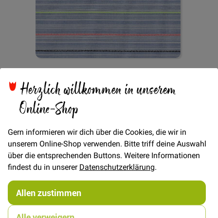
Zum
Baumwolle mit Neon
Anfang
Herzlich willkommen in unserem
der
Bildgalerie
Online-Shop
Stripes - Hellblau
springen
Gern informieren wir dich über die Cookies, die wir in
unserem Online-Shop verwenden. Bitte triff deine Auswahl
Verfügbarkeit
Auf Lager
über die entsprechenden Buttons. Weitere Informationen
findest du in unserer
Datenschutzerklärung
.
€/METER
(Freie Eingabe)
16,00 €
Menge
Allen zustimmen
Alle verweigern