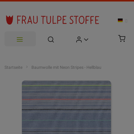
Zum
Inhalt
Startseite
Baumwolle mit Neon Stripes - Hellblau
springen
Zum
Ende
der
Bildgalerie
springen