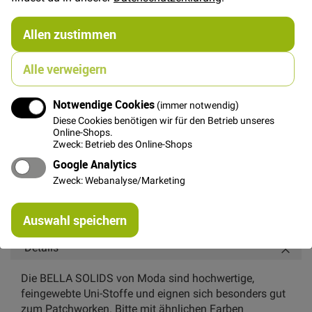
€/Meter
(Freie Eingabe)
gruppiertes
15,00 €
Produkt
Allen zustimmen
Alle verweigern
FAT QUARTER
(ca. 50 x 55 cm)
5,00 €
Notwendige Cookies
(immer notwendig)
Diese Cookies benötigen wir für den Betrieb unseres
Online-Shops.
Zweck: Betrieb des Online-Shops
In den Warenkorb
Google Analytics
Zweck: Webanalyse/Marketing
Re
Auswahl speichern
mi
Or
Details
Die BELLA SOLIDS von Moda sind hochwertige,
feingewebte Uni-Stoffe und eignen sich besonders gut
zum Patchworken. Bitte mit ähnlichen Farben