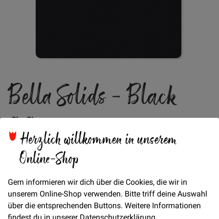
Zum
Bella Solids - Black
Anfang
der
Bildgalerie
99
springen
Herzlich willkommen in unserem
Online-Shop
Verfügbarkeit
Auf Lager
Gern informieren wir dich über die Cookies, die wir in
unserem Online-Shop verwenden. Bitte triff deine Auswahl
über die entsprechenden Buttons. Weitere Informationen
Artikel
findest du in unserer
Datenschutzerklärung
.
für