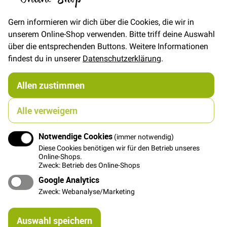
FAT QUARTER
(ca. 50 x 55 cm)
6,00 €
Gern informieren wir dich über die Cookies, die wir in
unserem Online-Shop verwenden. Bitte triff deine Auswahl
über die entsprechenden Buttons. Weitere Informationen
In den Warenkorb
findest du in unserer
Datenschutzerklärung
.
Allen zustimmen
Alle verweigern
Details
Notwendige Cookies
(immer notwendig)
Schöne Wellen in dunklem Blau auf Petrol mit ca. 3 cm
Diese Cookies benötigen wir für den Betrieb unseres
Höhe
Online-Shops.
Zweck: Betrieb des Online-Shops
Ein fester Baumwollstoff mit festeren Fäden, die eine
Google Analytics
tolle Struktur im Material ausmachen!
Zweck: Webanalyse/Marketing
Weitere Informationen
Re
Auswahl speichern
mi