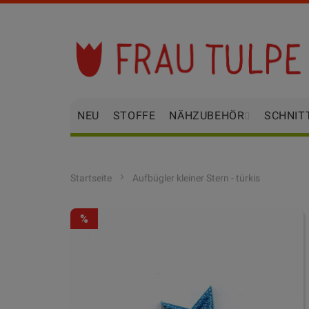
Zum
Inhalt
springen
NEU
STOFFE
NÄHZUBEHÖR
SCHNIT
Startseite
Aufbügler kleiner Stern - türkis
Zum
-50%
Ende
der
Bildgalerie
springen