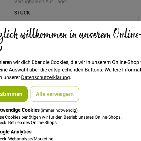
Verfügbarkeit
Auf Lager
STÜCK
0,50 €
Menge
zlich willkommen in unserem Online
1,00 €
p
In den Warenkorb
ieren wir dich über die Cookies, die wir in unserem Online-Shop
 deine Auswahl über die entsprechenden Buttons. Weitere Informa
in unserer
Datenschutzerklärung
.
ustimmen
Alle verweigern
twendige Cookies
(immer notwendig)
Aufnähen oder Aufbügeln. Der Stern passt einfach überall und w
se Cookies benötigen wir für den Betrieb unseres Online-Shops.
s benutzt, etc.
ck: Betrieb des Online-Shops
ogle Analytics
eck: Webanalyse/Marketing
umwollstoffe zu bügeln. Als erstes plazierst du den Aufnäher, 