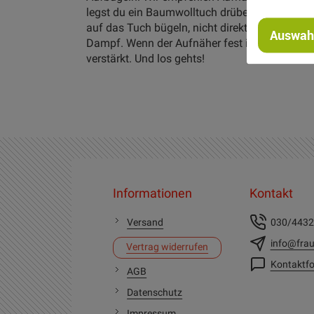
legst du ein Baumwolltuch drüber und dann bü
auf das Tuch bügeln, nicht direkt auf den Au
Auswahl
Dampf. Wenn der Aufnäher fest ist, noch 15 M
verstärkt. Und los gehts!
Informationen
Kontakt
Versand
030/443
info@frau
Vertrag widerrufen
Kontaktfo
AGB
Datenschutz
Impressum