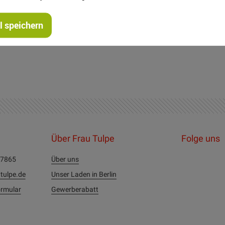
gelst du mit dem heissem Bügeleisen schön fest drauf. Dabei n
fnäher. Es muss ca. 2 Minuten gebügelt werden, am gerne auch m
 speichern
inuten liegen lassen, zum Auskühlen, dann wird die Haltbarkeit
Über Frau Tulpe
Folge uns
27865
Über uns
tulpe.de
Unser Laden in Berlin
rmular
Gewerberabatt