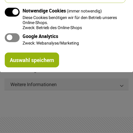
verfügbar ist
Notwendige Cookies
(immer notwendig)
Diese Cookies benötigen wir für den Betrieb unseres
Online-Shops.
Zweck: Betrieb des Online-Shops
Details
Google Analytics
Zweck: Webanalyse/Marketing
Kunterbunte Buchstaben zum Aufbügeln um deinem
Projekt einen ganz persönlichen Charakter zu verleihen.
Re
Auswahl speichern
Maße: Höhe ca. 3,2 cm, Breite ca. 2,0 cm
mi
Or
Grundfarbe grün mit rosafarbenem Rand
Weitere Informationen