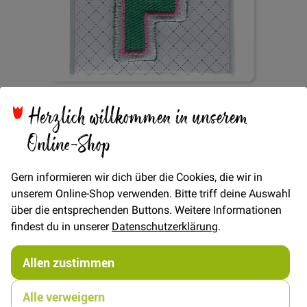
Herzlich willkommen in unserem
Zum
Online-Shop
Aufbügler Buchstabe F
Anfang
der
Bildgalerie
Gern informieren wir dich über die Cookies, die wir in
springen
unserem Online-Shop verwenden. Bitte triff deine Auswahl
Verfügbarkeit
Nicht lieferbar
über die entsprechenden Buttons. Weitere Informationen
findest du in unserer
Datenschutzerklärung
.
2,00 €
Allen zustimmen
Bitte benachrichtigt mich per E-Mail wenn der Artikel wieder
Alle verweigern