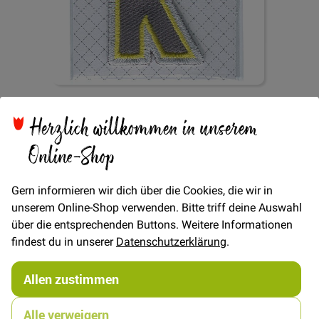
Herzlich willkommen in unserem
Zum
Aufbügler Buchstabe K
Online-Shop
Anfang
der
Bildgalerie
springen
Gern informieren wir dich über die Cookies, die wir in
unserem Online-Shop verwenden. Bitte triff deine Auswahl
Verfügbarkeit
Auf Lager
über die entsprechenden Buttons. Weitere Informationen
STÜCK
findest du in unserer
Datenschutzerklärung
.
2,00 €
Menge
Allen zustimmen
Alle verweigern
In den Warenkorb