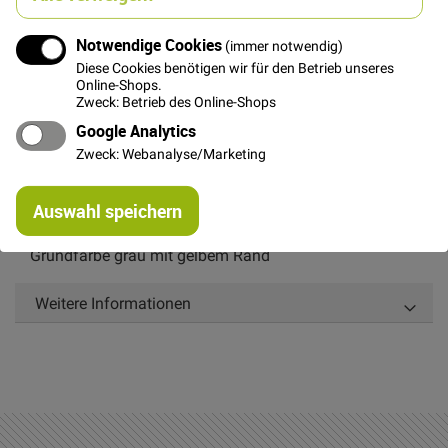
Notwendige Cookies
(immer notwendig)
Diese Cookies benötigen wir für den Betrieb unseres
Online-Shops.
Zweck: Betrieb des Online-Shops
Details
Google Analytics
Zweck: Webanalyse/Marketing
Kunterbunte Buchstaben zum Aufbügeln um deinem
Projekt einen ganz persönlichen Charakter zu verleihen.
Re
Auswahl speichern
mi
Maße: Höhe ca. 3,2 cm, Breite ca. 2,6 cm
Or
Grundfarbe grau mit gelbem Rand
Weitere Informationen