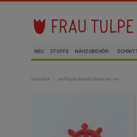
Zum
Inhalt
springen
NEU
STOFFE
NÄHZUBEHÖR
SCHNIT
Startseite
Aufbügler kleines Steuerrad - rot
Zum
Ende
der
Bildgalerie
springen