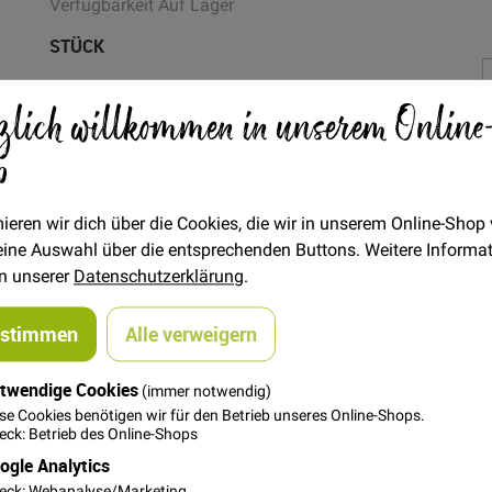
Verfügbarkeit
Auf Lager
STÜCK
1,50 €
Menge
zlich willkommen in unserem Online
p
In den Warenkorb
ieren wir dich über die Cookies, die wir in unserem Online-Shop
 deine Auswahl über die entsprechenden Buttons. Weitere Informa
in unserer
Datenschutzerklärung
.
ustimmen
Alle verweigern
twendige Cookies
(immer notwendig)
ckter Aufnäher zum Aufnähen oder Aufbügeln.
se Cookies benötigen wir für den Betrieb unseres Online-Shops.
ck: Betrieb des Online-Shops
ogle Analytics
eck: Webanalyse/Marketing