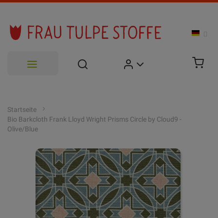
Zum
Inhalt
Startseite
Bio Barkcloth Frank Lloyd Wright Prisms Circle by Cloud9 -
springen
Olive/Blue
Zum
Ende
der
Bildgalerie
springen