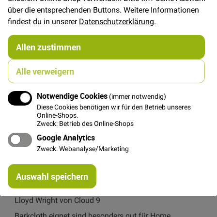
über die entsprechenden Buttons. Weitere Informationen
Wunderschöne Muster im Modern Retro Stil - Breite: 1,35m
findest du in unserer
Datenschutzerklärung
.
Verfügbarkeit
Auf Lager
Allen zustimmen
€/METER
(Freie Eingabe)
32,00 €
Menge
Alle verweigern
Notwendige Cookies
(immer notwendig)
In den Warenkorb
Diese Cookies benötigen wir für den Betrieb unseres
Online-Shops.
Zweck: Betrieb des Online-Shops
Google Analytics
Zweck: Webanalyse/Marketing
Details
Re
Auswahl speichern
mi
Or
Wunderschöne Muster im Modern Retro Stil von Frank
Lloyd Wright von Cloud 9
Barkcloth eignet sind besonders gut für Home