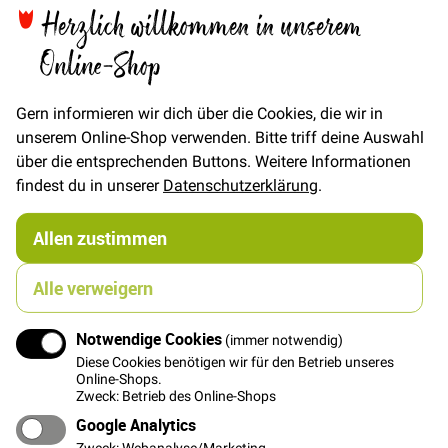
Herzlich willkommen in unserem
In den Warenkorb
Online-Shop
Gern informieren wir dich über die Cookies, die wir in
unserem Online-Shop verwenden. Bitte triff deine Auswahl
Details
über die entsprechenden Buttons. Weitere Informationen
STOFFONKEL BIO-FLEECE ist ein echtes Highlight: Das
findest du in unserer
Datenschutzerklärung
.
Geheimnis des besonders flauschigen Stoffs ist, dass
das Fleecen nach dem Färben vollzogen wird und nicht
Allen zustimmen
vorher. Dadurch wird die besondere Flauschigkeit
erhalten, die bei einem anschließenden Färbevorgang
Alle verweigern
beeinträchtigt werden würde. Das Fleecen ist eine
wiederholte Prozedur, bei der der Stoff von speziellen
Bürsten aufgeraut wird. Anschließend werden
Notwendige Cookies
(immer notwendig)
überstehende Fasern wie mit einem Rasierer
Diese Cookies benötigen wir für den Betrieb unseres
Online-Shops.
abgeschnitten. Dies wird auf beiden Seiten solange
Zweck: Betrieb des Online-Shops
wiederholt, bis der Flausch perfekt ist. Der Stoff
Google Analytics
besteht zu 100% aus zertifizierter Bio-Baumwolle und
ist sehr gute vegane Alternative für den beliebten
Zweck: Webanalyse/Marketing