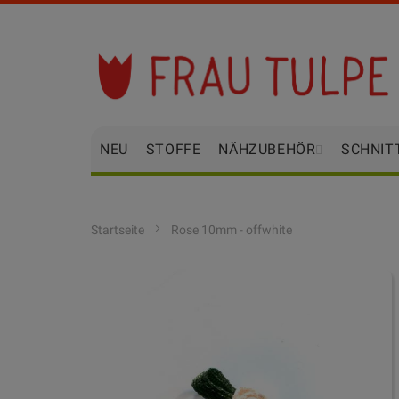
Zum
Inhalt
springen
NEU
STOFFE
NÄHZUBEHÖR
SCHNIT
Startseite
Rose 10mm - offwhite
Zum
Ende
der
Bildgalerie
springen