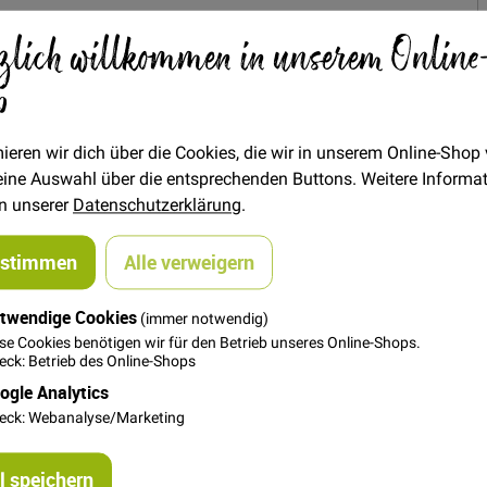
0,25 €
Menge
zlich willkommen in unserem Online
p
In den Warenkorb
ieren wir dich über die Cookies, die wir in unserem Online-Shop
 deine Auswahl über die entsprechenden Buttons. Weitere Informa
in unserer
Datenschutzerklärung
.
ustimmen
Alle verweigern
twendige Cookies
(immer notwendig)
t einen sehr niedlichen Effekt. Ob auf Strickjacken, T-Shirts,
se Cookies benötigen wir für den Betrieb unseres Online-Shops.
t immer sein Plätzchen.
ck: Betrieb des Online-Shops
5 cm
ogle Analytics
eck: Webanalyse/Marketing
 paar Stichen aufnähen.
 speichern