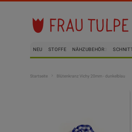
Zum
Inhalt
springen
NEU
STOFFE
NÄHZUBEHÖR
SCHNIT
Startseite
Blütenkranz Vichy 20mm - dunkelblau
Zum
Ende
der
Bildgalerie
springen