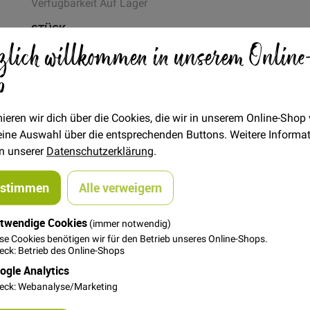
Verfügbarkeit
Auf Lager
STÜCK
zlich willkommen in unserem Online
0,20 €
Menge
p
In den Warenkorb
ieren wir dich über die Cookies, die wir in unserem Online-Shop
 deine Auswahl über die entsprechenden Buttons. Weitere Informa
in unserer
Datenschutzerklärung
.
ustimmen
Alle verweigern
twendige Cookies
(immer notwendig)
se Cookies benötigen wir für den Betrieb unseres Online-Shops.
t einen sehr niedlichen Effekt. Ob auf Strickjacken, T-Shirts,
ck: Betrieb des Online-Shops
t immer sein Plätzchen.
ogle Analytics
eck: Webanalyse/Marketing