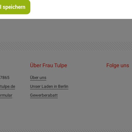
 speichern
 paar Stichen aufnähen.
Über Frau Tulpe
Folge uns
27865
Über uns
tulpe.de
Unser Laden in Berlin
rmular
Gewerberabatt