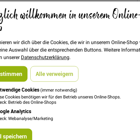
18,00 €
zlich willkommen in unserem Online
Menge
p
In den Warenkorb
ieren wir dich über die Cookies, die wir in unserem Online-Shop
 deine Auswahl über die entsprechenden Buttons. Weitere Informa
in unserer
Datenschutzerklärung
.
ustimmen
Alle verweigern
twendige Cookies
(immer notwendig)
se Cookies benötigen wir für den Betrieb unseres Online-Shops.
ck: Betrieb des Online-Shops
ogle Analytics
eck: Webanalyse/Marketing
ippen von ca. 4 mm, das entspricht 4,5 Wales. Super geeignet für
t ähnlichen Farben vorwaschen, denn Uni Stoffe könnten ausfärb
 speichern