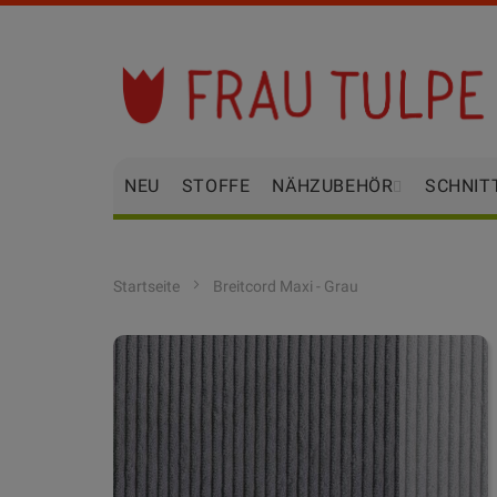
Zum
Inhalt
springen
NEU
STOFFE
NÄHZUBEHÖR
SCHNIT
Startseite
Breitcord Maxi - Grau
Zum
Ende
der
Bildgalerie
springen