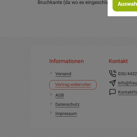
Bruchkante (da wo es eingeschlagen wurde) a
Auswahl
Informationen
Kontakt
Versand
030/443
info@frau
Vertrag widerrufen
Kontaktfo
AGB
Datenschutz
Impressum