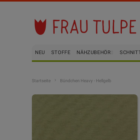
Zum
Inhalt
springen
NEU
STOFFE
NÄHZUBEHÖR
SCHNIT
Startseite
Bündchen Heavy - Hellgelb
Zum
Ende
der
Bildgalerie
springen