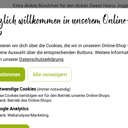
Extra dickes Bündchen für den dicken Sweat Heavy Jogg
zlich willkommen in unserem Online
Verfügbarkeit
Auf Lager
p
€/METER
(Freie Eingabe)
16,00 €
Menge
ieren wir dich über die Cookies, die wir in unserem Online-Shop
 deine Auswahl über die entsprechenden Buttons. Weitere Informa
In den Warenkorb
in unserer
Datenschutzerklärung
.
ustimmen
Alle verweigern
twendige Cookies
(immer notwendig)
se Cookies benötigen wir für den Betrieb unseres Online-Shops.
ck: Betrieb des Online-Shops
ogle Analytics
eck: Webanalyse/Marketing
teil für die Formstabilität. Das Bündchen ist als Strickschlauch
m besten verarbeitet man das Bündchen doppelt, so hat man die