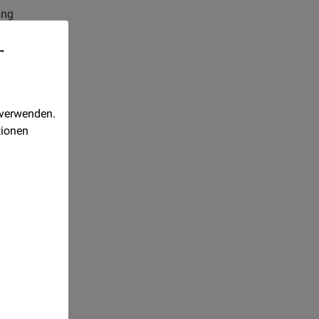
ing
-
 verwenden.
tionen
Realisiert