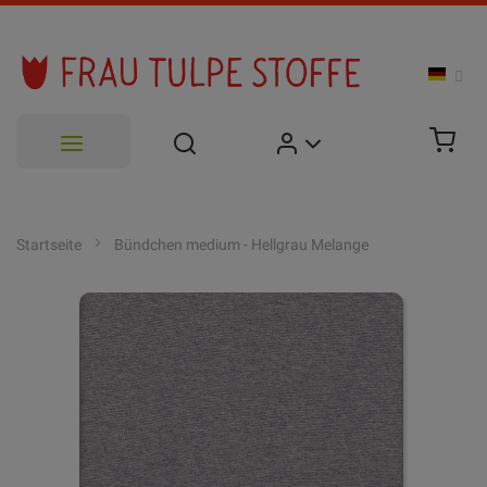
Zum
Inhalt
Startseite
Bündchen medium - Hellgrau Melange
springen
Zum
Ende
der
Bildgalerie
springen