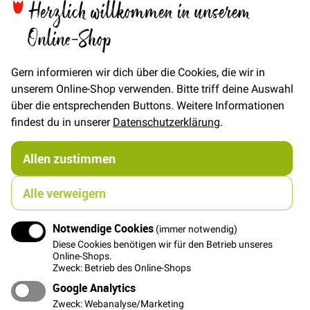
Herzlich willkommen in unserem
Online-Shop
In den Warenkorb
Gern informieren wir dich über die Cookies, die wir in
unserem Online-Shop verwenden. Bitte triff deine Auswahl
über die entsprechenden Buttons. Weitere Informationen
findest du in unserer
Datenschutzerklärung
.
Details
Allen zustimmen
Feines glattes elastisches Bündchen mit Elasthan-
Anteil für die Formstabilität. Das Bündchen ist als
Alle verweigern
Strickschlauch gefertigt.
Bündchen Medium ist etwas dicker als unser
Notwendige Cookies
(immer notwendig)
Bündchen dünn und die Stoffbreite ist schmaler.
Diese Cookies benötigen wir für den Betrieb unseres
Am besten verarbeitet man das Bündchen doppelt, so
Online-Shops.
hat man die Bruchkante (da wo es eingeschlagen
Zweck: Betrieb des Online-Shops
wurde) als saubere Kante. Die Breite muss man sich
Google Analytics
entsprechend abnähen.
Zweck: Webanalyse/Marketing