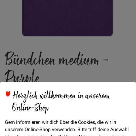
Zum
Bündchen medium -
Anfang
der
Bildgalerie
Purple
springen
Herzlich willkommen in unserem
Online-Shop
Verfügbarkeit
Auf Lager
€/METER
(Freie Eingabe)
Gern informieren wir dich über die Cookies, die wir in
unserem Online-Shop verwenden. Bitte triff deine Auswahl
9,00 €
Menge