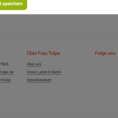
 speichern
Über Frau Tulpe
Folge uns
27865
Über uns
tulpe.de
Unser Laden in Berlin
rmular
Gewerberabatt