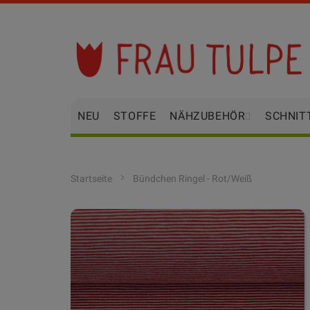
Zum
Inhalt
springen
NEU
STOFFE
NÄHZUBEHÖR
SCHNIT
Startseite
Bündchen Ringel - Rot/Weiß
Zum
Ende
der
Bildgalerie
springen