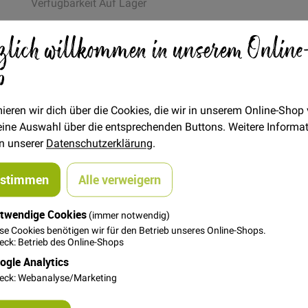
Verfügbarkeit
Auf Lager
€/METER
(Freie Eingabe)
zlich willkommen in unserem Online
13,00 €
Menge
p
In den Warenkorb
ieren wir dich über die Cookies, die wir in unserem Online-Shop
 deine Auswahl über die entsprechenden Buttons. Weitere Informa
in unserer
Datenschutzerklärung
.
ustimmen
Alle verweigern
twendige Cookies
steller
(immer notwendig)
se Cookies benötigen wir für den Betrieb unseres Online-Shops.
ck: Betrieb des Online-Shops
 Elasthan-Anteil für die Formstabilität. Das Bündchen ist als
re verkauft. Am besten verarbeitet man das Bündchen doppelt, s
ogle Analytics
wurde) als saubere Kante. Die Breite muss man sich entsprech
eck: Webanalyse/Marketing