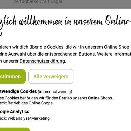
Verfügbarkeit
Auf Lager
€/METER
(Freie Eingabe)
zlich willkommen in unserem Online
13,00 €
Menge
p
In den Warenkorb
ieren wir dich über die Cookies, die wir in unserem Online-Shop
 deine Auswahl über die entsprechenden Buttons. Weitere Informa
in unserer
Datenschutzerklärung
.
ustimmen
Alle verweigern
twendige Cookies
steller
(immer notwendig)
se Cookies benötigen wir für den Betrieb unseres Online-Shops.
ck: Betrieb des Online-Shops
 Elasthan-Anteil für die Formstabilität. Das Bündchen ist als
re verkauft. Am besten verarbeitet man das Bündchen doppelt, s
ogle Analytics
wurde) als saubere Kante. Die Breite muss man sich entsprech
eck: Webanalyse/Marketing