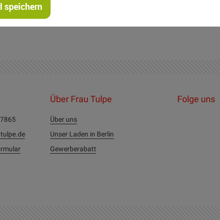
 speichern
Über Frau Tulpe
Folge uns
27865
Über uns
tulpe.de
Unser Laden in Berlin
rmular
Gewerberabatt