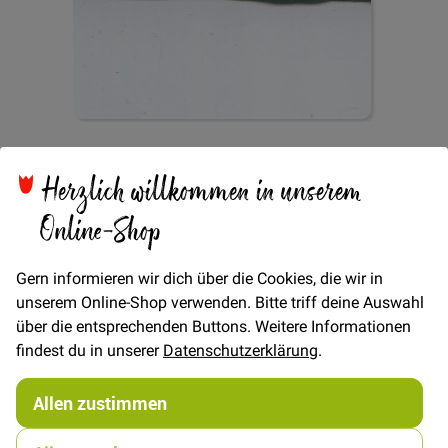
Zum
Webband Zick-Zack
Anfang
Herzlich willkommen in unserem
der
Bildgalerie
Online-Shop
10mm - Weiss/Blau
springen
Gern informieren wir dich über die Cookies, die wir in
unserem Online-Shop verwenden. Bitte triff deine Auswahl
über die entsprechenden Buttons. Weitere Informationen
findest du in unserer
Datenschutzerklärung
.
Verfügbarkeit
Auf Lager
€/METER
(Freie Eingabe)
Allen zustimmen
0,80 €
Menge