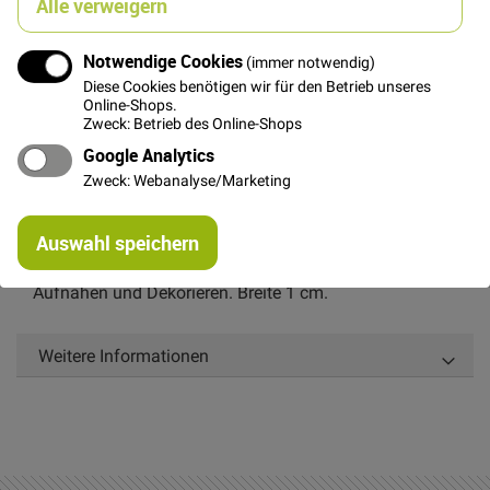
Alle verweigern
Notwendige Cookies
(immer notwendig)
In den Warenkorb
Diese Cookies benötigen wir für den Betrieb unseres
Online-Shops.
Zweck: Betrieb des Online-Shops
Google Analytics
Zweck: Webanalyse/Marketing
Details
Re
Auswahl speichern
mi
Or
Weiß-blaues Band mit Zick-Zack-Muster zum
Aufnähen und Dekorieren. Breite 1 cm.
Weitere Informationen