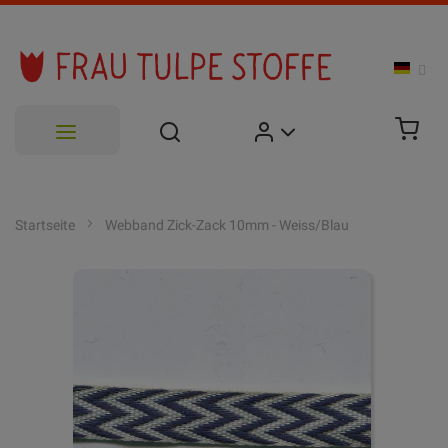
Zum
Inhalt
Startseite
Webband Zick-Zack 10mm - Weiss/Blau
springen
Zum
Ende
der
Bildgalerie
springen