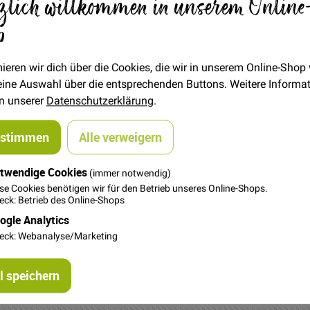
zlich willkommen in unserem Online
15,00 €
Menge
p
In den Warenkorb
ieren wir dich über die Cookies, die wir in unserem Online-Shop
 deine Auswahl über die entsprechenden Buttons. Weitere Informa
in unserer
Datenschutzerklärung
.
ustimmen
Alle verweigern
twendige Cookies
(immer notwendig)
se Cookies benötigen wir für den Betrieb unseres Online-Shops.
ck: Betrieb des Online-Shops
t und haben trotzdem einen weichen Griff.
ogle Analytics
Uni Stoffe könnten ausfärben.
eck: Webanalyse/Marketing
 speichern