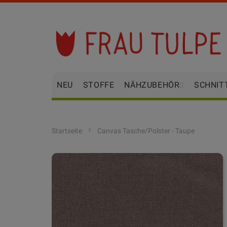
Zum
Inhalt
springen
NEU
STOFFE
NÄHZUBEHÖR
SCHNIT
Startseite
Canvas Tasche/Polster - Taupe
Zum
Ende
der
Bildgalerie
springen