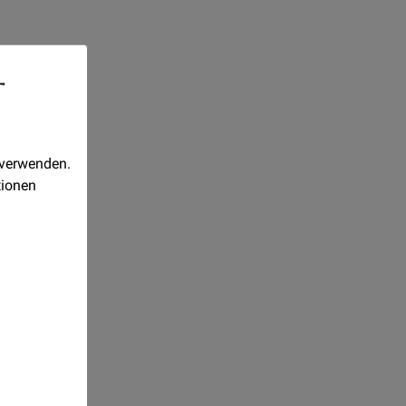
-
 verwenden.
tionen
aber