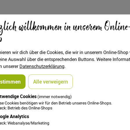
Verfügbarkeit
Auf Lager
zlich willkommen in unserem Online
€/METER
(Freie Eingabe)
p
18,00 €
Menge
ieren wir dich über die Cookies, die wir in unserem Online-Shop
 deine Auswahl über die entsprechenden Buttons. Weitere Informa
In den Warenkorb
in unserer
Datenschutzerklärung
.
ustimmen
Alle verweigern
twendige Cookies
(immer notwendig)
se Cookies benötigen wir für den Betrieb unseres Online-Shops.
ck: Betrieb des Online-Shops
ogle Analytics
eck: Webanalyse/Marketing
 scheuerfest, dadurch ist er zum Polstern geeignet, macht sich 