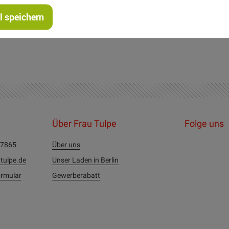
 speichern
Über Frau Tulpe
Folge uns
27865
Über uns
tulpe.de
Unser Laden in Berlin
rmular
Gewerberabatt