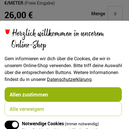
€/METER
(Freie Eingabe)
26,00 €
Menge
Herzlich willkommen in unserem
In den Warenkorb
Online-Shop
Gern informieren wir dich über die Cookies, die wir in
unserem Online-Shop verwenden. Bitte triff deine Auswahl
über die entsprechenden Buttons. Weitere Informationen
Details
findest du in unserer
Datenschutzerklärung
.
Mind the Maker - Chambray Herringbone Stripe Kira -
ideal für Sommerhosen, Röcke und Shirts
Allen zustimmen
-Stoff unbedingt vorwaschen
Alle verweigern
-Bitte mit ähnlichen Farben vorwaschen, denn Denim
Stoffe färben aus.
Notwendige Cookies
(immer notwendig)
-Immer zusammen mit dunklen Farben waschen