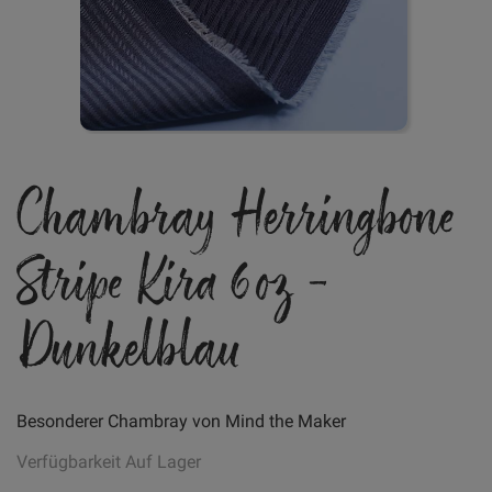
Zum
Chambray Herringbone
Anfang
der
Bildgalerie
Stripe Kira 6oz -
springen
Dunkelblau
Besonderer Chambray von Mind the Maker
Verfügbarkeit
Auf Lager