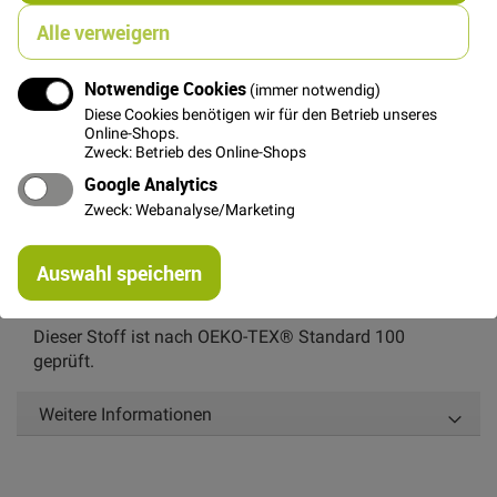
In den Warenkorb
Alle verweigern
Notwendige Cookies
(immer notwendig)
Diese Cookies benötigen wir für den Betrieb unseres
Online-Shops.
Zweck: Betrieb des Online-Shops
Details
Google Analytics
Dieser wunderschöne, leicht fallende Uni Stoff von Stof
Zweck: Webanalyse/Marketing
ist garngefärbt. Dadurch das Kette und Schuss
unterschiedliche Farben (Blau und Grau) haben
Re
Auswahl speichern
changiert dieser Stoff leicht in seiner Oberfläche. Er ist
mi
Or
super geeignet für Bekleidung und für Patchwork.
Dieser Stoff ist nach OEKO-TEX® Standard 100
geprüft.
Weitere Informationen