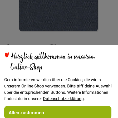
Zum
Cotton 2-Tone -
Anfang
der
Herzlich willkommen in unserem
Bildgalerie
Blau/Grau
springen
Online-Shop
Gern informieren wir dich über die Cookies, die wir in
Verfügbarkeit
Auf Lager
unserem Online-Shop verwenden. Bitte triff deine Auswahl
€/METER
(Freie Eingabe)
über die entsprechenden Buttons. Weitere Informationen
findest du in unserer
Datenschutzerklärung
.
19,00 €
Menge
Allen zustimmen