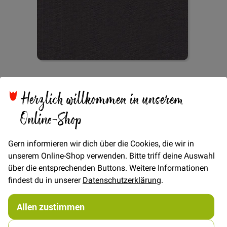
Zum
Cotton 2-Tone - Hazel
Anfang
Herzlich willkommen in unserem
der
Bildgalerie
Online-Shop
springen
Verfügbarkeit
Auf Lager
Gern informieren wir dich über die Cookies, die wir in
€/METER
(Freie Eingabe)
unserem Online-Shop verwenden. Bitte triff deine Auswahl
19,00 €
Menge
über die entsprechenden Buttons. Weitere Informationen
findest du in unserer
Datenschutzerklärung
.
In den Warenkorb
Allen zustimmen