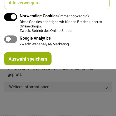
Alle verweigern
Notwendige Cookies
(immer notwendig)
Details
Diese Cookies benötigen wir für den Betrieb unseres
Online-Shops.
Zweck: Betrieb des Online-Shops
Dieser wunderschöne, leicht fallende Uni Stoff von Stof
ist garngefärbt. Dadurch das Kette und Schuss
Google Analytics
unterschiedliche Farben (verschiedene Brauntöne)
Zweck: Webanalyse/Marketing
haben changiert dieser Stoff leicht in seiner
Oberfläche. Er ist super geeignet für Bekleidung und für
Re
Auswahl speichern
mi
Patchwork.
Or
Dieser Stoff ist nach OEKO-TEX® Standard 100
geprüft.
Weitere Informationen