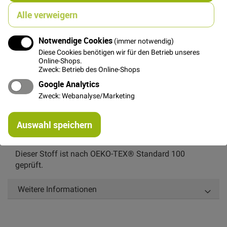
In den Warenkorb
Alle verweigern
Notwendige Cookies
(immer notwendig)
Diese Cookies benötigen wir für den Betrieb unseres
Online-Shops.
Zweck: Betrieb des Online-Shops
Details
Google Analytics
Dieser wunderschöne, leicht fallende Uni Stoff von Stof
Zweck: Webanalyse/Marketing
ist garngefärbt. Dadurch das Kette und Schuss
unterschiedliche Farben (Gelb und Blau) haben
Re
Auswahl speichern
changiert dieser Stoff leicht in seiner Oberfläche. Er ist
mi
Or
super geeignet für Bekleidung und für Patchwork.
Dieser Stoff ist nach OEKO-TEX® Standard 100
geprüft.
Weitere Informationen