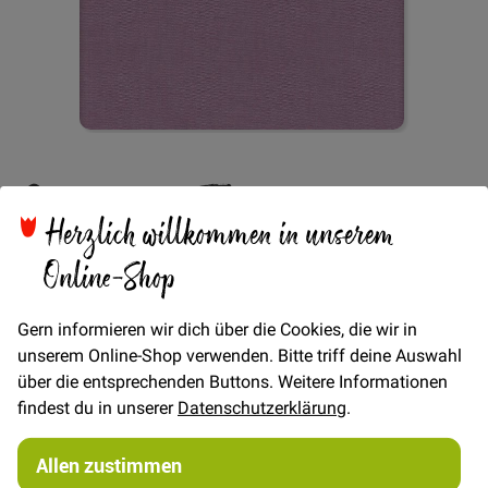
Zum
Cotton 2-Tone -
Anfang
der
Herzlich willkommen in unserem
Bildgalerie
Rosa/Weiß
springen
Online-Shop
Gern informieren wir dich über die Cookies, die wir in
Verfügbarkeit
Auf Lager
unserem Online-Shop verwenden. Bitte triff deine Auswahl
€/METER
(Freie Eingabe)
über die entsprechenden Buttons. Weitere Informationen
findest du in unserer
Datenschutzerklärung
.
19,00 €
Menge
Allen zustimmen