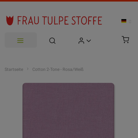
Zum
Inhalt
Startseite
Cotton 2-Tone - Rosa/Weiß
springen
Zum
Ende
der
Bildgalerie
springen