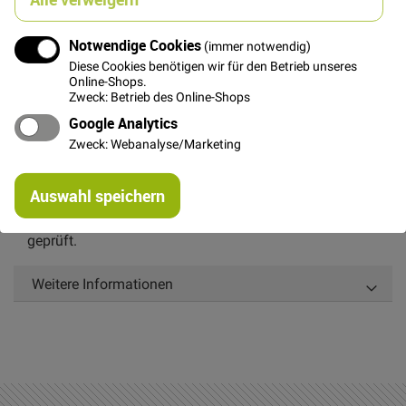
Notwendige Cookies
(immer notwendig)
Diese Cookies benötigen wir für den Betrieb unseres
Details
Online-Shops.
Zweck: Betrieb des Online-Shops
Dieser wunderschöne, leicht fallende Uni Stoff von Stof
Google Analytics
ist garngefärbt. Dadurch das Kette und Schuss
Zweck: Webanalyse/Marketing
unterschiedliche Farben (orange und rot) haben
changiert dieser Stoff leicht in seiner Oberfläche. Er ist
Re
super geeignet für Röcke, Blusen oder Accessoires.
Auswahl speichern
mi
Or
Dieser Stoff ist nach OEKO-TEX® Standard 100
geprüft.
Weitere Informationen