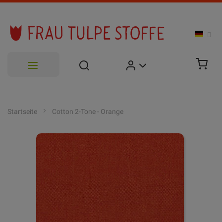
Zum
Inhalt
Startseite
Cotton 2-Tone - Orange
springen
Zum
Ende
der
Bildgalerie
springen