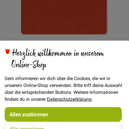
Zum
Cotton 2-Tone - Orange
Anfang
Herzlich willkommen in unserem
der
Bildgalerie
Online-Shop
springen
Verfügbarkeit
Auf Lager
Gern informieren wir dich über die Cookies, die wir in
€/METER
(Freie Eingabe)
unserem Online-Shop verwenden. Bitte triff deine Auswahl
19,00 €
über die entsprechenden Buttons. Weitere Informationen
Menge
findest du in unserer
Datenschutzerklärung
.
Allen zustimmen
In den Warenkorb
Alle verweigern