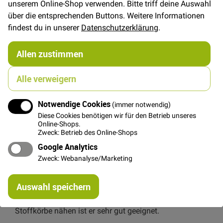
unserem Online-Shop verwenden. Bitte triff deine Auswahl
26,00 €
über die entsprechenden Buttons. Weitere Informationen
Menge
findest du in unserer
Datenschutzerklärung
.
Allen zustimmen
In den Warenkorb
Alle verweigern
Notwendige Cookies
(immer notwendig)
Diese Cookies benötigen wir für den Betrieb unseres
Details
Online-Shops.
Zweck: Betrieb des Online-Shops
Klassisches sehr großflächiges Morris Design als Deko
Google Analytics
Canvas Stoff aus 100% Baumwolle.
Zweck: Webanalyse/Marketing
Der Stoff ist sehr robust und dicht und eignet sich
hervorragend für Vorhänge und Tischdecken. Perfekt
Re
Auswahl speichern
mi
geeignet um Stuhl oder Sitzbank zu polstern oder
Or
schöne Sofakissen zu nähen. Auch zum Taschen und
Stoffkörbe nähen ist er sehr gut geeignet.