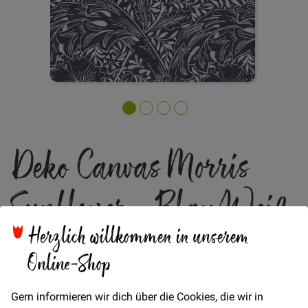
Zum
Deko Canvas Morris
Anfang
der
Bildgalerie
Sunflower - Blau/Weiß
springen
Herzlich willkommen in unserem
Online-Shop
Canvas mit Morris Design
Verfügbarkeit
Auf Lager
Gern informieren wir dich über die Cookies, die wir in
€/METER
(Freie Eingabe)