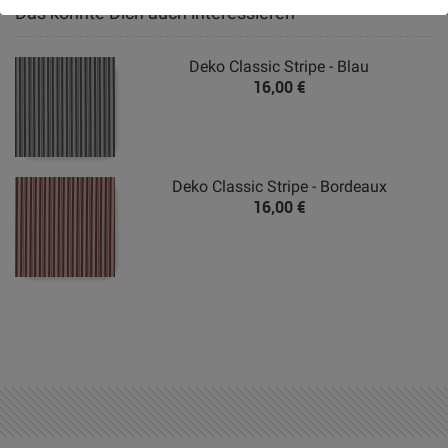
Das könnte Dich auch interessieren
Deko Classic Stripe - Blau
16,00 €
Deko Classic Stripe - Bordeaux
16,00 €