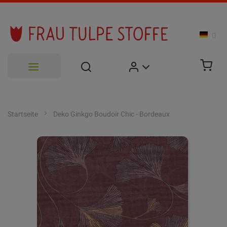
Zum
Inhalt
Startseite
Deko Ginkgo Boudoir Chic - Bordeaux
springen
Zum
Ende
der
Bildgalerie
springen