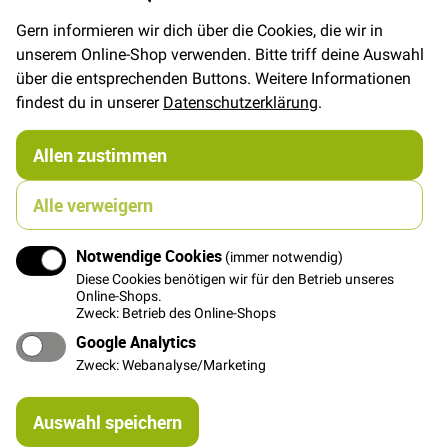
Gern informieren wir dich über die Cookies, die wir in
unserem Online-Shop verwenden. Bitte triff deine Auswahl
In den Warenkorb
über die entsprechenden Buttons. Weitere Informationen
findest du in unserer
Datenschutzerklärung
.
Allen zustimmen
Details
Alle verweigern
Robuster Dekostoff mit sehr großflächigen Ginkgo
Blättern im Boudoir Style. Ideal für Vorhänge,
Notwendige Cookies
(immer notwendig)
Sitzkissen und Taschen.
Diese Cookies benötigen wir für den Betrieb unseres
Online-Shops.
Die größten Ginkgo Blätter sind ca. 8cm x 12cm groß.
Zweck: Betrieb des Online-Shops
Rapporthöhe ca. 64cm
Google Analytics
Zweck: Webanalyse/Marketing
Weitere Informationen
Re
Auswahl speichern
mi
Or