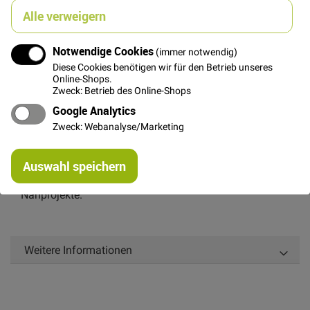
In den Warenkorb
Alle verweigern
Notwendige Cookies
(immer notwendig)
Diese Cookies benötigen wir für den Betrieb unseres
Online-Shops.
Zweck: Betrieb des Online-Shops
Details
Google Analytics
Dieser schöne Musselin aus Baumwolle ist durch seine
Zweck: Webanalyse/Marketing
2 Lagen sehr weich und anschmiegsam.
Re
Das Doppelgewebe hat eine besonders schöne
Auswahl speichern
mi
gekreppte Oberfläche, eignet sich super für zahlreiche
Or
Nähprojekte.
Weitere Informationen