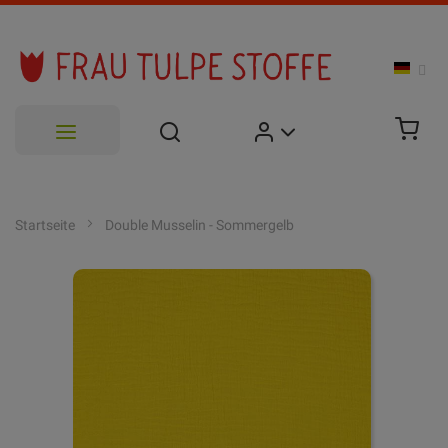
Zum
Inhalt
Startseite
Double Musselin - Sommergelb
springen
Zum
Ende
der
Bildgalerie
springen