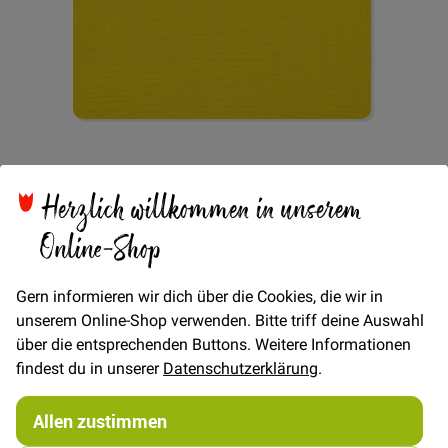
Zum
Double Musselin -
Anfang
der
Herzlich willkommen in unserem
Bildgalerie
Sommergelb
springen
Online-Shop
Gern informieren wir dich über die Cookies, die wir in
Verfügbarkeit
Auf Lager
unserem Online-Shop verwenden. Bitte triff deine Auswahl
über die entsprechenden Buttons. Weitere Informationen
€/METER
(Freie Eingabe)
findest du in unserer
Datenschutzerklärung
.
12,00 €
Menge
Allen zustimmen