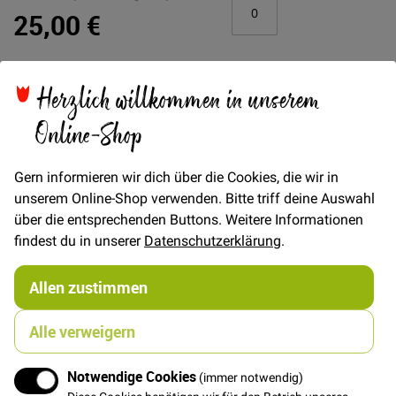
gruppiertes
25,00 €
Produkt
Herzlich willkommen in unserem
FAT QUARTER
(ca. 50 x 55 cm)
7,00 €
Online-Shop
Gern informieren wir dich über die Cookies, die wir in
In den Warenkorb
unserem Online-Shop verwenden. Bitte triff deine Auswahl
über die entsprechenden Buttons. Weitere Informationen
findest du in unserer
Datenschutzerklärung
.
Allen zustimmen
Details
Alle verweigern
Dünner Baumwollstoff mit festem Griff. Der Stoff ist
mit unterschiedlich dicken Schuss - und Kettfäden
Notwendige Cookies
(immer notwendig)
gewebt.