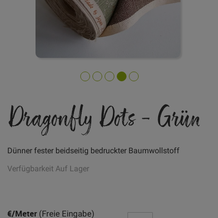
Zum
Dragonfly Dots - Grün
Anfang
der
Bildgalerie
springen
Dünner fester beidseitig bedruckter Baumwollstoff
Verfügbarkeit
Auf Lager
Artikel
für
€/Meter
(Freie Eingabe)