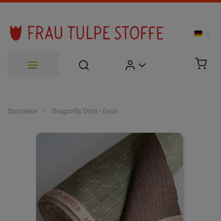
Zum
Inhalt
Startseite
Dragonfly Dots - Grün
springen
Zum
Ende
der
Bildgalerie
springen