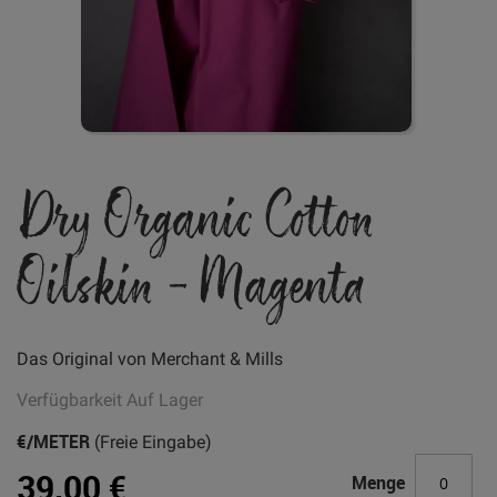
Zum
Dry Organic Cotton
Anfang
der
Bildgalerie
Oilskin - Magenta
springen
Das Original von Merchant & Mills
Verfügbarkeit
Auf Lager
€/METER
(Freie Eingabe)
39,00 €
Menge