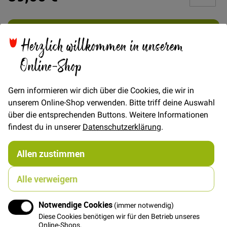
In den Warenkorb
Herzlich willkommen in unserem
Online-Shop
Gern informieren wir dich über die Cookies, die wir in
Details
unserem Online-Shop verwenden. Bitte triff deine Auswahl
über die entsprechenden Buttons. Weitere Informationen
Merchant & Mills Dry Organic Cotton Oilskin - Feinste
findest du in unserer
Datenschutzerklärung
.
Bio Qualität aus Großbritannien
Dry Oilskin ist ein durch Wachsbehandlung
Allen zustimmen
wasserabweisender Canvas und ist sehr hochwertig
verarbeitet.
Alle verweigern
Die Dry Finish Verarbeitung zeigt sich durch den
matten, edlen Glanz und den geschmeidigen Griff. Die
Notwendige Cookies
(immer notwendig)
Beschichtung ist nicht sichtbar, natürlich und vegan.
Diese Cookies benötigen wir für den Betrieb unseres
Der perfekte Stoff für Tasche, Rucksäcke und Jacken.
Online-Shops.