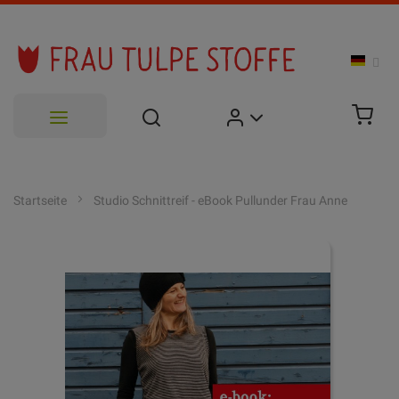
Zum
Inhalt
Startseite
Studio Schnittreif - eBook Pullunder Frau Anne
springen
Zum
Ende
der
Bildgalerie
springen