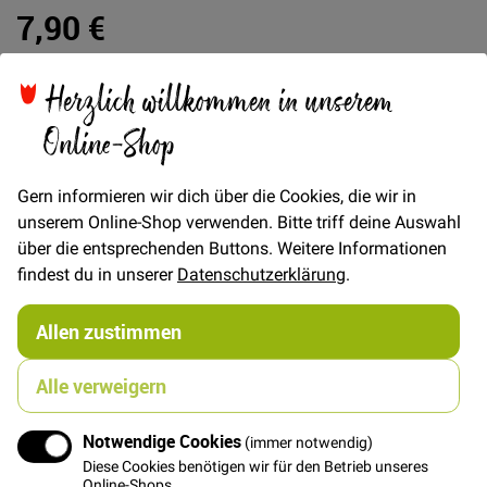
7,90 €
Herzlich willkommen in unserem
In den Warenkorb
Online-Shop
Gern informieren wir dich über die Cookies, die wir in
unserem Online-Shop verwenden. Bitte triff deine Auswahl
über die entsprechenden Buttons. Weitere Informationen
Details
findest du in unserer
Datenschutzerklärung
.
FRAU ANNE - Damenpullunder zum Wenden
Allen zustimmen
Ebook mit Fotonähanleitung und Schnittmuster zum
Selbstdrucken
Alle verweigern
Dein neuer Dauerbegleiter für jede Jahreszeit - Dieser
Pullunder zeigt sich immer wieder von einer neuen
Seite und macht einfach Spaß!
Notwendige Cookies
(immer notwendig)
Schnell genäht mit der umfangreich bebilderten
Diese Cookies benötigen wir für den Betrieb unseres
Online-Shops.