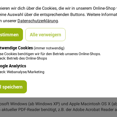
er Rock, der sich mit vier Taillenabnähern wunderbar an den Körp
hen unterstreichen den reduzierten Look. Dank des Futters ist 
ieren wir dich über die Cookies, die wir in unserem Online-Shop
 deine Auswahl über die entsprechenden Buttons. Weitere Informa
in unserer
Datenschutzerklärung
.
itt für Schritt vom Schnittmuster bis zum fertigen Stück.
ustimmen
Alle verweigern
twendige Cookies
(immer notwendig)
se Cookies benötigen wir für den Betrieb unseres Online-Shops.
ck: Betrieb des Online-Shops
rd, Leinen, Wolle oder Baumwolle
ogle Analytics
XL (50/52)
eck: Webanalyse/Marketing
uster - 20 Seiten (die zusammengeklebt werden müssen)
 speichern
crosoft Windows (ab Windows XP) und Apple Macintosh OS X (a
n aktueller PDF-Reader benötigt, z.B. der Adobe Acrobat Reader 