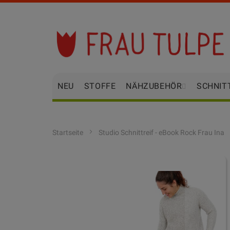
Zum
Inhalt
springen
NEU
STOFFE
NÄHZUBEHÖR
SCHNIT
Startseite
Studio Schnittreif - eBook Rock Frau Ina
Zum
Ende
der
Bildgalerie
springen