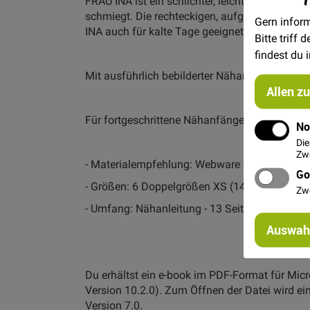
FRAU INA ist ein schlichter, leicht ausgestellt
schmiegt. Die rechteckigen, aufgesetzten Tasc
Gern inform
INA auch für kalte Tage geeignet.
Bitte triff
findest du 
Mit ausführlich bebilderter Nähanleitung. Schr
Allen z
Für fortgeschrittene Nähanfänger geeignet!
No
Die
Zwe
- Materialempfehlung: Webware wie Jeans, Co
Go
- Größen: 6 Doppelgrößen XS (146/152) bis X
Zw
- Umfang: Nähanleitung - 13 Seiten, Schnittm
Auswahl
Du erhältst ein e-book im PDF-Format für Mi
Version 10.2.0). Zum Öffnen der Datei wird ei
Version 7.0.