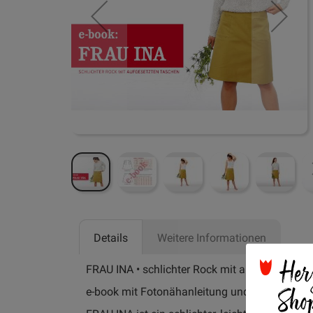
Zum
Anfang
Details
Weitere Informationen
der
Her
Bildgalerie
springen
FRAU INA • schlichter Rock mit aufgesetzten 
Sho
e-book mit Fotonähanleitung und Schnittmus