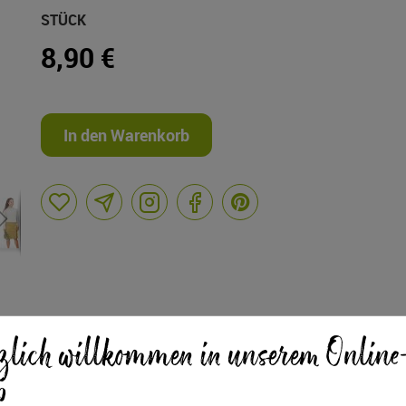
STÜCK
8,90 €
In den Warenkorb
zlich willkommen in unserem Online
Taschen
p
ter zum Selberdrucken