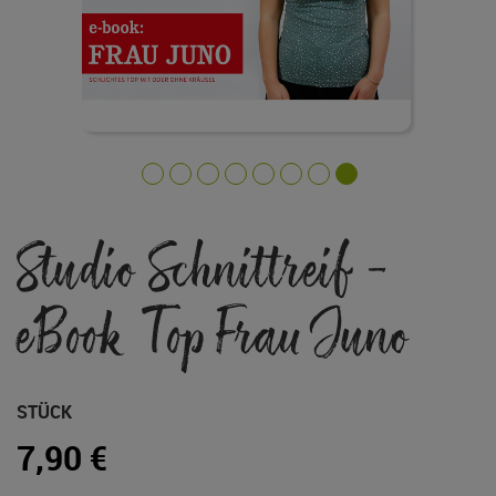
Zum
Studio Schnittreif -
Anfang
der
Bildgalerie
eBook Top Frau Juno
springen
STÜCK
7,90 €