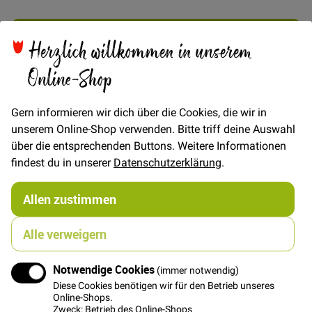
In den Warenkorb
Herzlich willkommen in unserem
Online-Shop
Gern informieren wir dich über die Cookies, die wir in
unserem Online-Shop verwenden. Bitte triff deine Auswahl
Details
über die entsprechenden Buttons. Weitere Informationen
findest du in unserer
Datenschutzerklärung
.
FRAU JUNO Trägertop mit oder ohne Kräusel e-book
mit Fotonähanleitung und Schnittmuster zum
Selberdrucken im A4- und Originalformat FRAU JUNO
Allen zustimmen
ist ein zeitloses Top, das rund ums Jahr im Einsatz
sein wird. Im Sommer als lockeres Top mit Kräuseln im
Alle verweigern
Vorderteil, im Winter als körpernahes Unterhemd zum
Drunterziehen. Ein schnelles Basicteil, das Dich immer
Notwendige Cookies
wieder begeistern wird. Ruck Zuck genäht mit der
(immer notwendig)
ausführlich bebilderten Nähanleitung. Schritt für
Diese Cookies benötigen wir für den Betrieb unseres
Online-Shops.
Schritt vom Schnittmuster bis zum fertigen Stück. Für
Zweck: Betrieb des Online-Shops