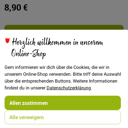
8,90 €
In den Warenkorb
Herzlich willkommen in unserem
Online-Shop
Gern informieren wir dich über die Cookies, die wir in
Details
unserem Online-Shop verwenden. Bitte triff deine Auswahl
über die entsprechenden Buttons. Weitere Informationen
FRAU LINDA - Kurzmantel mit Raglanärmeln
findest du in unserer
Datenschutzerklärung
.
e-book mit Fotonähanleitung und Schnittmuster zum
Selberdrucken im A4- und Originalformat Mit FRAU
Allen zustimmen
LINDA kann der Herbst kommen! Dieser wärmende
Kurzmantel mit Kragen und Raglanärmeln ist ideal für
Wollstoffe oder Walk. So kannst Du Dich an kühlen
Alle verweigern
Tagen so richtig in FRAU LINDA einkuscheln und Deine