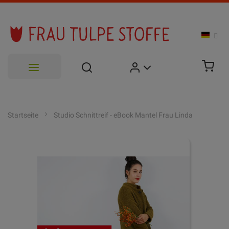
Zum
Inhalt
Startseite
Studio Schnittreif - eBook Mantel Frau Linda
springen
Zum
Ende
der
Bildgalerie
springen